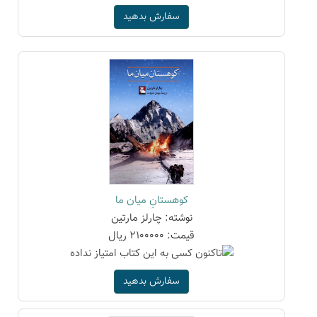
سفارش بدهید
کوهستانِ میان ما
نوشته: چارلز مارتین
قیمت: 2100000 ریال
سفارش بدهید