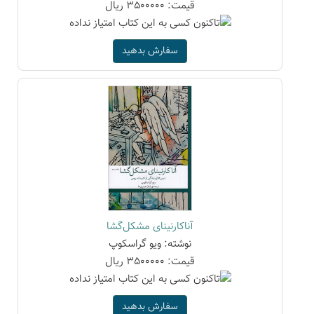
قیمت: 3500000 ریال
سفارش بدهید
آناکارنینای مشکل‌گشا
نوشته: ویو گراسکوپ
قیمت: 3500000 ریال
سفارش بدهید