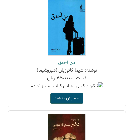
منِ احمق
نوشته: شیما کاتوزیان (هیروشیما)
قیمت: 2500000 ریال
سفارش بدهید