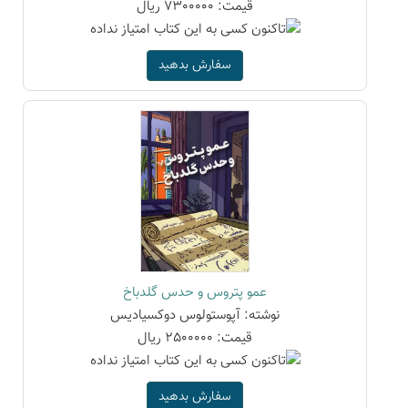
قیمت: 7300000 ریال
سفارش بدهید
عمو پتروس و حدس گلدباخ
نوشته: آپوستولوس دوکسیادیس
قیمت: 2500000 ریال
سفارش بدهید