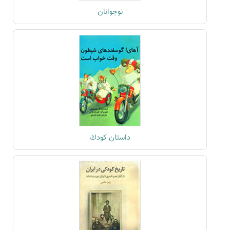
نوجوانان
داستان كودك