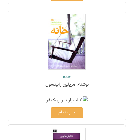
خانه
نوشته: مریلین رابینسون
چاپ تمام