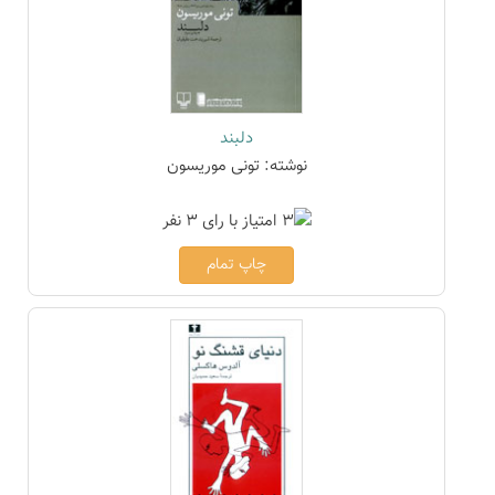
دلبند
نوشته: تونی موریسون
چاپ تمام