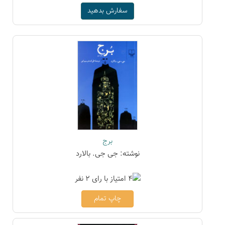
سفارش بدهید
برج
نوشته: جی جی. بالارد
چاپ تمام