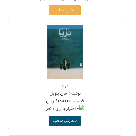
چاپ تمام
دریا
نوشته: جان بنویل
قیمت: 6050000 ریال
سفارش بدهید