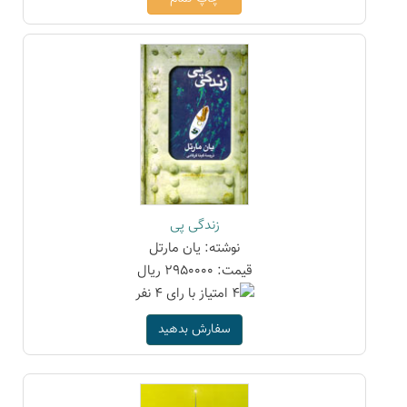
زندگی پی
نوشته: یان مارتل
قیمت: 2950000 ریال
سفارش بدهید