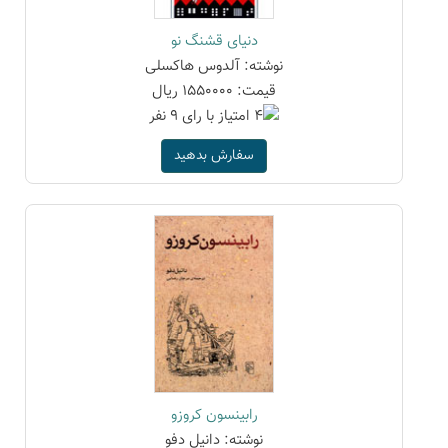
دنیای قشنگ نو
نوشته: آلدوس هاکسلی
قیمت: 1550000 ریال
سفارش بدهید
رابینسون کروزو
نوشته: دانیل دفو