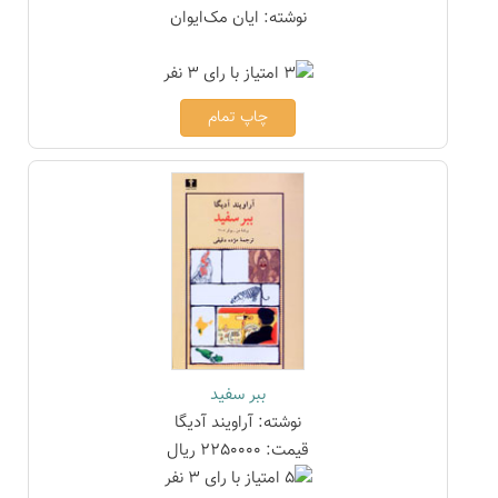
نوشته: ایان مک‌ایوان
چاپ تمام
ببر سفید
نوشته: آراویند آدیگا
قیمت: 2250000 ریال