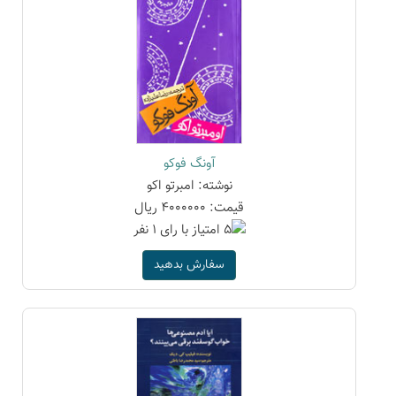
آونگ فوکو
نوشته: امبرتو اکو
قیمت: 4000000 ریال
سفارش بدهید