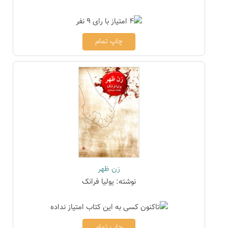
چاپ تمام
زن ظهر
نوشته: یولیا فرانک
چاپ تمام