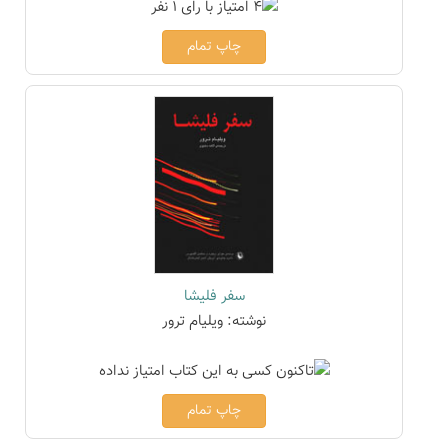
چاپ تمام
سفر فلیشا
نوشته: ویلیام ترور
چاپ تمام