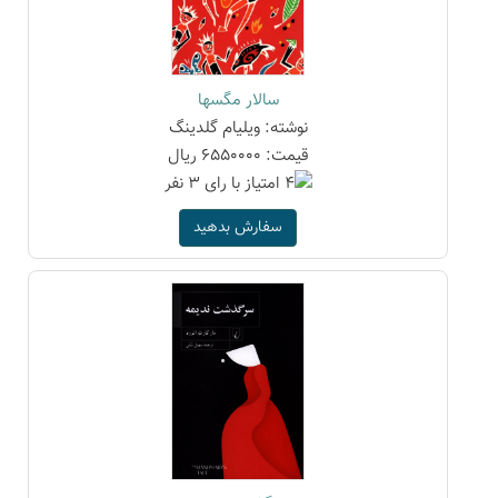
سالار مگسها
نوشته: ویلیام گلدینگ
قیمت: 6550000 ریال
سفارش بدهید