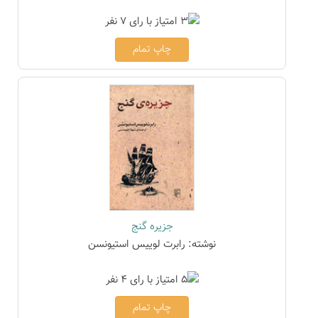
چاپ تمام
جزیره گنج
نوشته: رابرت لوییس استیونسن
چاپ تمام