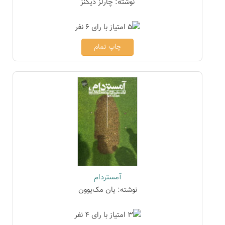
نوشته: چارلز دیکنز
چاپ تمام
آمستردام
نوشته: یان مک‌یوون