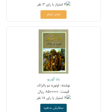
چاپ تمام
بابا گوریو
نوشته: اونوره دو بالزاک
قیمت: 8500000 ریال
سفارش بدهید