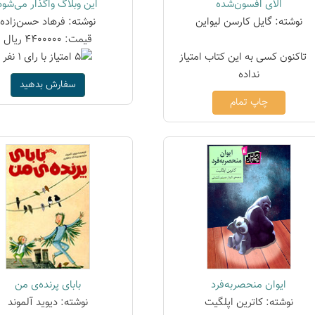
الای افسون‌شده
این وبلاگ واگذار می‌شود
نوشته: گایل کارسن لیواین
نوشته: فرهاد حسن‌زاده
قیمت: 4400000 ریال
سفارش بدهید
چاپ تمام
ایوان منحصربه‌فرد
بابای پرنده‌ی من
نوشته: کاترین اپلگیت
نوشته: دیوید آلموند