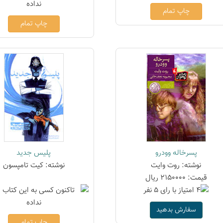
چاپ تمام
چاپ تمام
پسرخاله وودرو
پلیس جدید
نوشته: روت وایت
نوشته: کیت تامپسون
قیمت: 2150000 ریال
سفارش بدهید
چاپ تمام