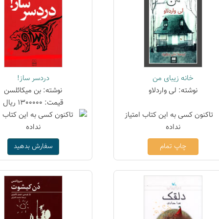
خانه زیبای من
دردسر ساز!
نوشته: لی واردلاو
نوشته: بن میکائلسن
قیمت: 1300000 ریال
چاپ تمام
سفارش بدهید