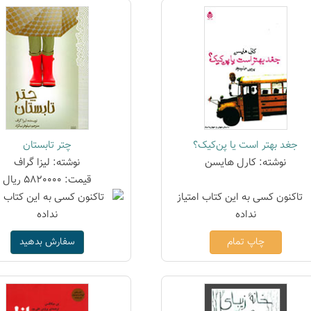
جغد بهتر است یا پن‌کیک؟
چتر تابستان
نوشته: کارل هایسن
نوشته: لیزا گراف
قیمت: 5820000 ریال
چاپ تمام
سفارش بدهید