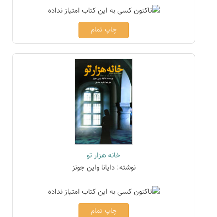
چاپ تمام
خانه هزار تو
نوشته: دایانا واین جونز
چاپ تمام