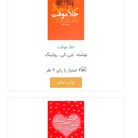
خلا موقت
نوشته: جی.کی. رولینگ
چاپ تمام