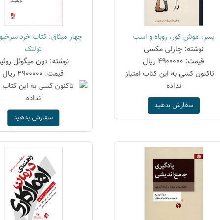
پسر، موش کور، روباه و اسب
چهار میثاق: کتاب خرد سرخپو
نوشته: چارلی مکسی
تولتک
قیمت: 4900000 ریال
نوشته: دون میگوئل روئیز
قیمت: 2900000 ریال
سفارش بدهید
سفارش بدهید