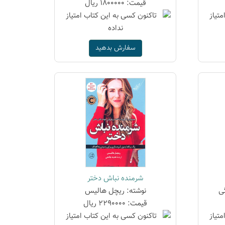
قیمت: 1800000 ریال
سفارش بدهید
شرمنده نباش دختر
ی
نوشته: ریچل هالیس
قیمت: 2290000 ریال