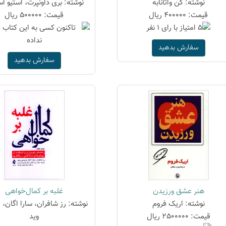
نوشته: کن واتانابه
نوشته: بری داونپرت، استیو ا
قیمت: 400000 ریال
قیمت: 500000 ریال
سفارش بدهید
سفارش بدهید
هنر عشق ورزیدن
غلبه بر کمال‌خواهی
نوشته: اریک فروم
نوشته: رز شافران، سارا اگان،
قیمت: 2500000 ریال
وید