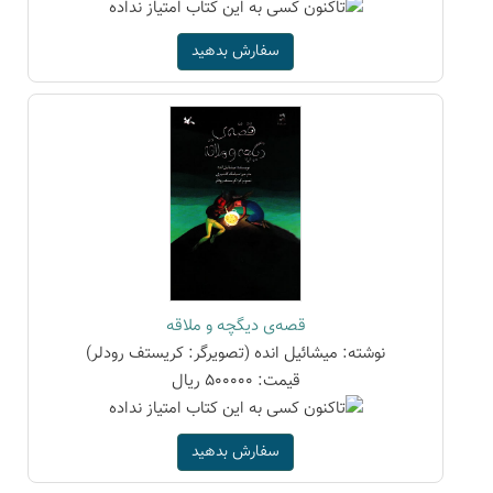
سفارش بدهید
قصه‌ی دیگچه و ملاقه
نوشته: میشائیل انده (تصویرگر: کریستف رودلر)
قیمت: 500000 ریال
سفارش بدهید