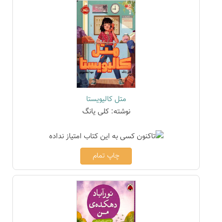
متل کالیویستا
نوشته: کلی یانگ
چاپ تمام