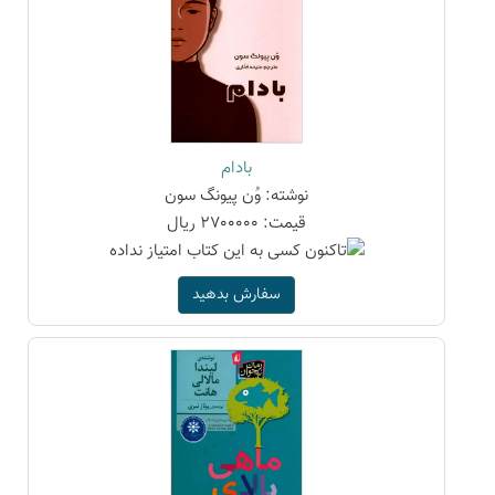
بادام
نوشته: وُن پیونگ سون
قیمت: 2700000 ریال
سفارش بدهید