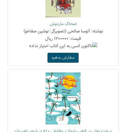
ضحاک ماردوش
نوشته: آتوسا صالحی (تصویرگر: نوشین صفاخو)
قیمت: 1200000 ریال
سفارش بدهید
درخت نخل در قطب شمال؛ حقایقی داغ درباره‌ی تغییرات