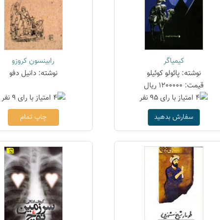
کیمیاگر
رابینسون کروزو
نوشته: پائولو کوئیلو
نوشته: دانیل دفو
قیمت: 1200000 ریال
سفارش بدهید
چاپ تمام