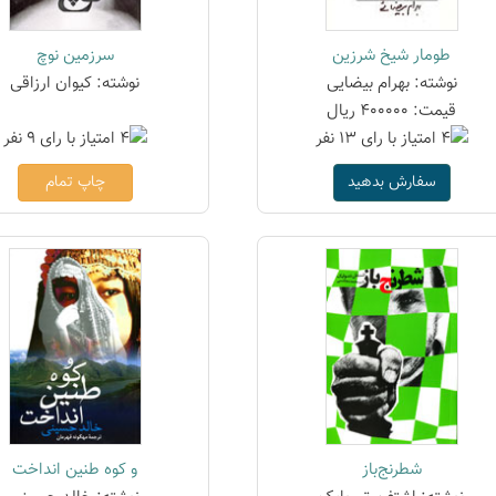
طومار شیخ شرزین
سرزمین نوچ
نوشته: بهرام بیضایی
نوشته: کیوان ارزاقی
قیمت: 400000 ریال
سفارش بدهید
چاپ تمام
شطرنج‌باز
و کوه طنین انداخت