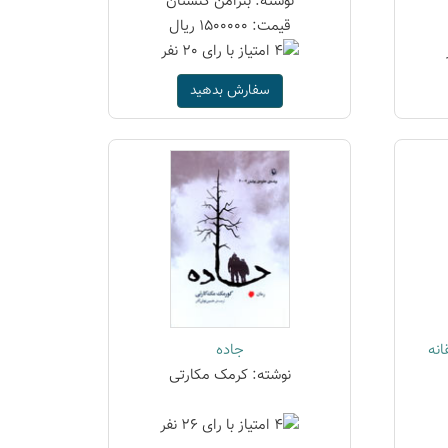
نوشته: بنژامن کنستان
قیمت: 1500000 ریال
سفارش بدهید
انه
جاده
نوشته: کرمک مکارتی