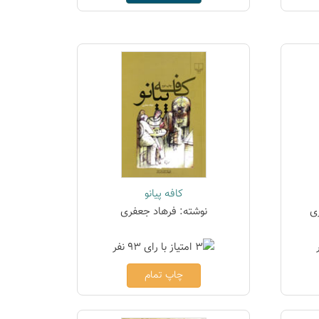
کافه پیانو
ی
نوشته: فرهاد جعفری
چاپ تمام