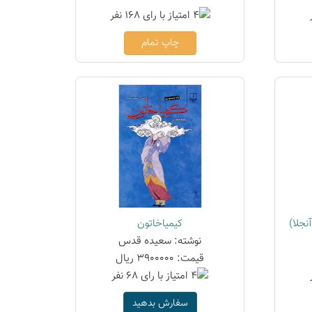
چاپ تمام
نجلا)
کیمیاخاتون
نوشته: سعیده قدس
قیمت: 3900000 ریال
سفارش بدهید