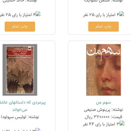
نوشته: اشتفن تسوایک
نوشته: خالد حسینی
چاپ تمام
چاپ تمام
سهم من
پیرمردی که داستانهای عاشق
نوشته: پرینوش صنیعی
می‌خواند
قیمت: 3200000 ریال
نوشته: لوئیس سپولودا