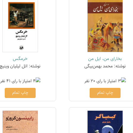
بخارای من، ایل من
خرمگس
نوشته: محمد بهمن‌بیگی
نوشته: اتل لیلیان وینیچ
چاپ تمام
چاپ تمام