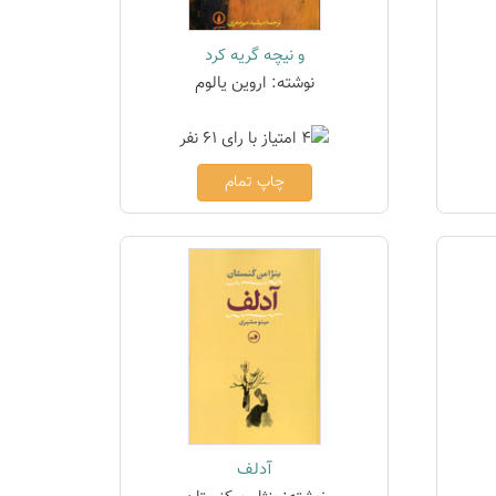
و نیچه گریه کرد
نوشته: اروین یالوم
چاپ تمام
آدلف