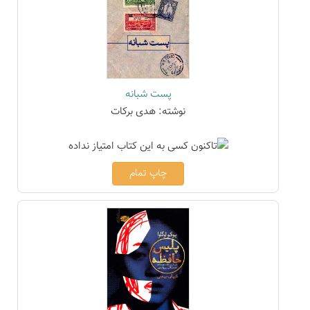
پست شبانه
نوشته: هدی برکات
چاپ تمام