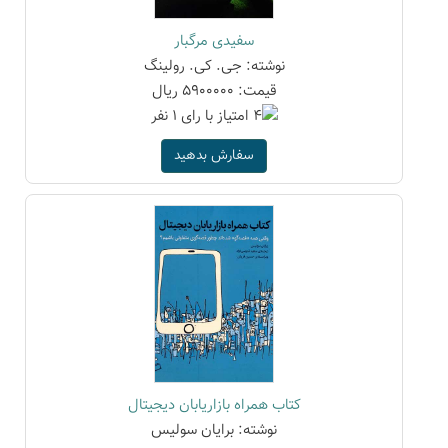
سفیدی مرگبار
نوشته: جی. کی. رولینگ
قیمت: 5900000 ریال
سفارش بدهید
کتاب همراه بازاریابان دیجیتال
نوشته: برایان سولیس