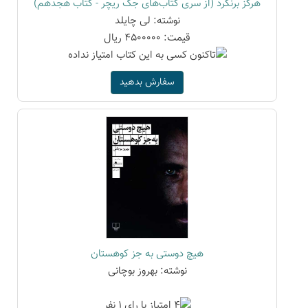
هرگز برنگرد (از سری کتاب‌های جک ریچر - کتاب هجدهم)
نوشته: لی چایلد
قیمت: 4500000 ریال
سفارش بدهید
هیچ دوستی به جز کوهستان
نوشته: بهروز بوچانی