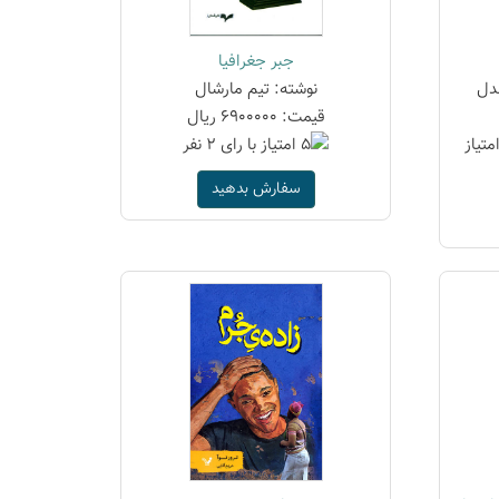
جبر جغرافیا
دل
نوشته: تیم مارشال
قیمت: 6900000 ریال
سفارش بدهید