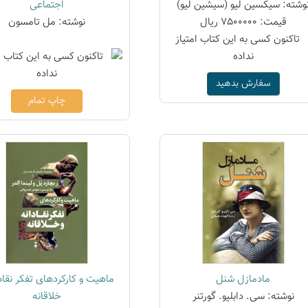
وشته: سیکسین لیو (سیشین لیو)
اجتماعی
قیمت: 7500000 ریال
نوشته: مل تامسون
سفارش بدهید
چاپ تمام
مادمازل شنل
ماهیت و کارکردهای تفکر نقادا
نوشته: سی. دابلیو. گورتنر
خلاقانه