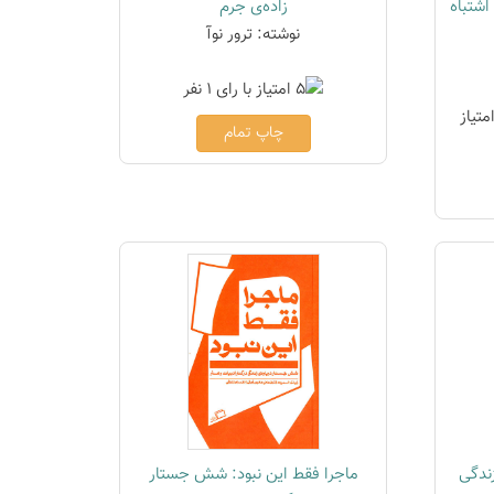
اشتباه
زاده‌ی جرم
نوشته: ترور نوآ
چاپ تمام
ندگی
ماجرا فقط این نبود: شش جستار