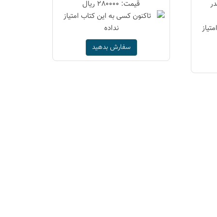
در
قیمت: 280000 ریال
سفارش بدهید