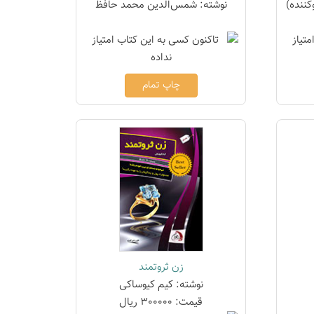
کننده)
نوشته: شمس‌الدین محمد حافظ
چاپ تمام
زن ثروتمند
نوشته: کیم کیوساکی
قیمت: 300000 ریال