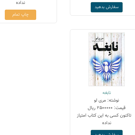
سفارش بدهید
چاپ تمام
نابغه
نوشته: مری لو
قیمت: 2500000 ریال