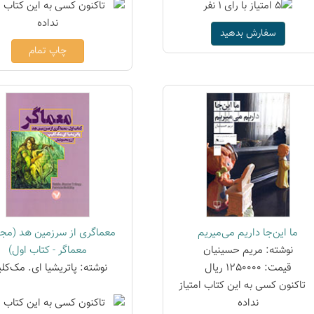
سفارش بدهید
چاپ تمام
ما این‌جا داریم می‌میریم
معماگری از سرزمین هد (مج
نوشته: مریم حسینیان
معماگر - کتاب اول)
قیمت: 1250000 ریال
نوشته: پاتریشیا ای. مک‌کل