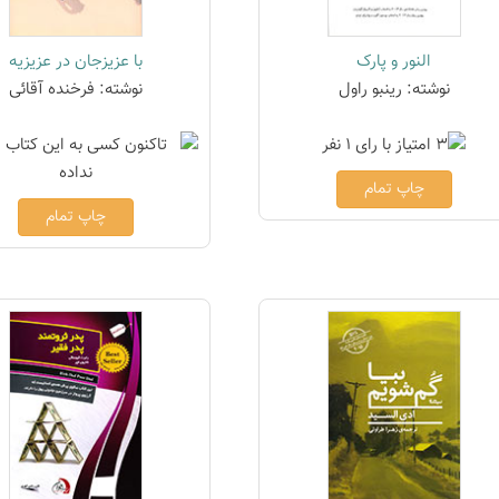
النور و پارک
با عزیزجان در عزیزیه
نوشته: رینبو راول
نوشته: فرخنده آقائی
چاپ تمام
چاپ تمام