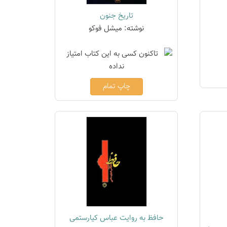
تاریخ جنون
نوشته: میشل فوکو
چاپ تمام
حافظ به روایت عباس کیارستمی