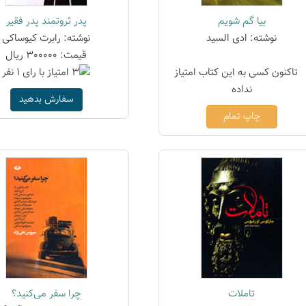
بیا گم شویم
پدر ثروتمند پدر فقیر
نوشته: ادی السید
نوشته: رابرت کیوساکی
قیمت: 300000 ریال
سفارش بدهید
چاپ تمام
تاملات
چرا سفر می‌کنید؟