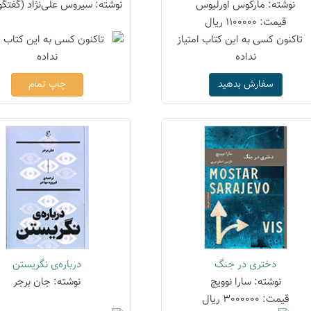
نوشته: مارکوس اورلیوس
نوشته: سیروس علی‌نژاد (گفتگو
قیمت: 1100000 ریال
سفارش بدهید
چاپ تمام
دختری در جنگ
درباره‌ی نگریستن
نوشته: سارا نوویچ
نوشته: جان برجر
قیمت: 3000000 ریال