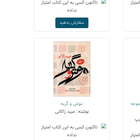
سفارش بدهید
موعه
موش و گربه
نوشته: عبید زاکانی
یپ