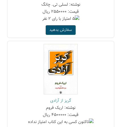
نوشته: لسلی تی. چانگ
قیمت: 2550000 ریال
سفارش بدهید
گریز از آزادی
نوشته: اریک فروم
قیمت: 4500000 ریال