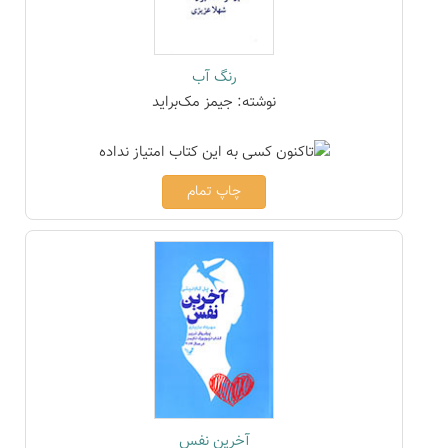
رنگ آب
نوشته: جیمز مک‌براید
چاپ تمام
آخرین نفس