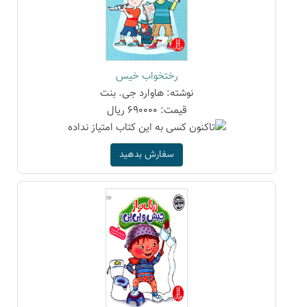
رختخواب خیس
نوشته: هاوارد جی. بنت
قیمت: 690000 ریال
سفارش بدهید