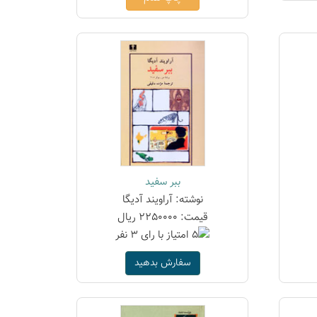
ببر سفید
نوشته: آراویند آدیگا
قیمت: 2250000 ریال
سفارش بدهید