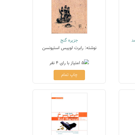
د
جزیره گنج
نوشته: رابرت لوییس استیونسن
چاپ تمام