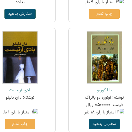
چاپ تمام
سفارش بدهید
بابا گوریو
بادی آرتیست
نوشته: اونوره دو بالزاک
نوشته: دان دلیلو
قیمت: 8500000 ریال
سفارش بدهید
چاپ تمام