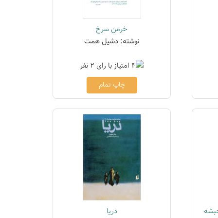
خرمن سرخ
نوشته: دشیل همت
چاپ تمام
حبشه
دریا