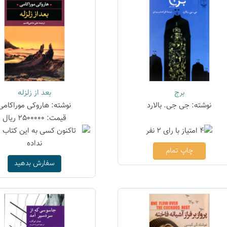
برج
بعد از زلزله
نوشته: جی جی. بالارد
نوشته: هاروکی موراکامی
قیمت: 2500000 ریال
چاپ تمام
سفارش بدهید