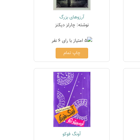
آرزوهای بزرگ
نوشته: چارلز دیکنز
چاپ تمام
آونگ فوکو