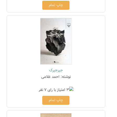
چاپ تمام
جیرجیرک
نوشته: احمد غلامی
چاپ تمام