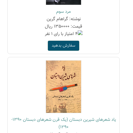
مرد سوم
نوشته: گراهام گرین
قیمت: 1350000 ریال
سفارش بدهید
یاد شعرهای شیرین دبستان (یک قرن شعرهای دبستان 1390-
1290)