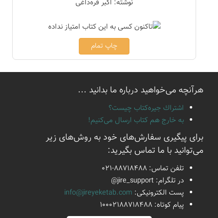
نوشته: اکبر قره‌داغی
چاپ تمام
هرآنچه می‌خواهید درباره ما بدانید ...
اشتراك جيره‌كتاب چيست؟
به خارج هم كتاب ارسال می‌كنیم!
برای پیگیری سفارش‌های خود به روش‌های زیر
می‌توانید با ما تماس بگیرید:
تلفن تماس:
021-88718488
در تلگرام:
@jire_support
پست الكترونیكی:
info@jireyeketab.com
پیام كوتاه: 10002188718488