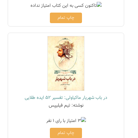
چاپ تمام
در باب شهریار ماکیاولی: تفسیر 52 ایده طلایی
نوشته: تیم فیلیپس
چاپ تمام