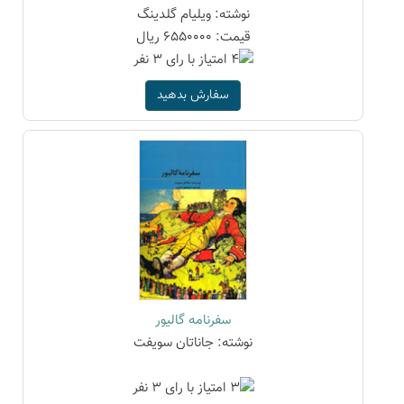
نوشته: ویلیام گلدینگ
قیمت: 6550000 ریال
سفارش بدهید
سفرنامه گالیور
نوشته: جاناتان سویفت