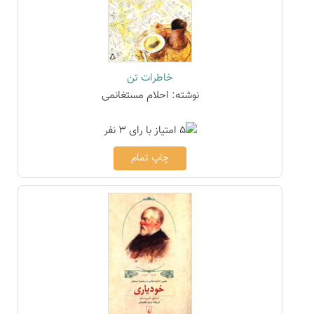
خاطرات تن
نوشته: احلام مستغانمی
چاپ تمام