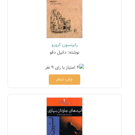
رابینسون کروزو
نوشته: دانیل دفو
چاپ تمام