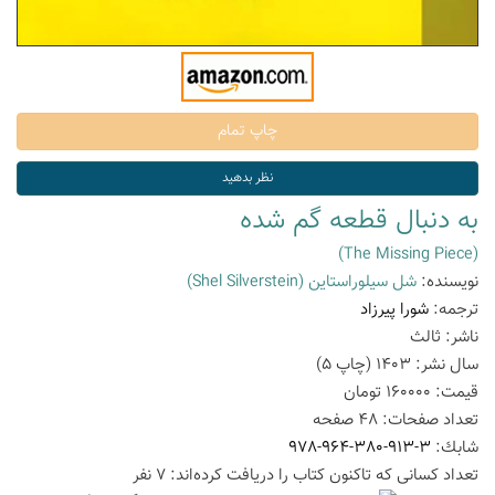
به دنبال قطعه گم شده
(The Missing Piece)
نویسنده:
شل سیلوراستاین
(Shel Silverstein)
ترجمه:
شورا پیرزاد
ناشر:
ثالث
سال نشر:
1403
(چاپ
5
)
قیمت:
160000
تومان
تعداد صفحات:
48
صفحه
شابك:
978-964-380-913-3
تعداد كسانی كه تاكنون كتاب را دریافت كرده‌اند: 7 نفر