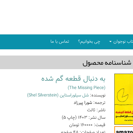
اب نوجوان
چی بخوانیم؟
تماس با ما
شناسنامه محصول
به دنبال قطعه گم شده
(The Missing Piece)
نویسنده:
شل سیلوراستاین
(Shel Silverstein)
ترجمه:
شورا پیرزاد
ناشر:
ثالث
سال نشر:
1403
(چاپ
5
)
قیمت:
160000
تومان
تعداد صفحات:
48
صفحه