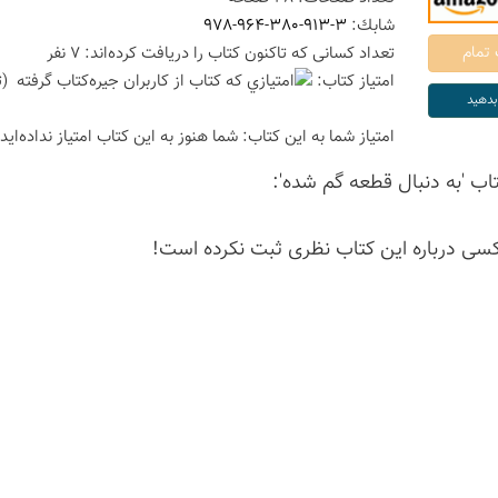
شابك:
978-964-380-913-3
تعداد كسانی كه تاكنون كتاب را دریافت كرده‌اند: 7 نفر
امتیاز كتاب:
(ت
امتیاز شما به این كتاب:
شما هنوز به این كتاب امتیاز نداده‌اید
تاب 'به دنبال قطعه گم شده':
كسی درباره این كتاب نظری ثبت نكرده است!