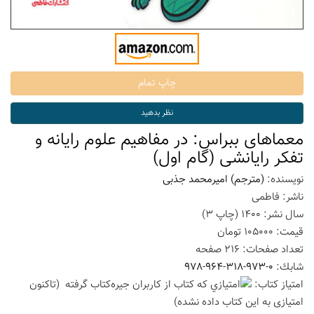
معماهای ببراس: در مفاهیم علوم رایانه و
تفکر رایانشی (گام اول)
نویسنده:
(مترجم) امیرمحمد جذبی
ناشر:
فاطمی
سال نشر:
1400
(چاپ
3
)
قیمت:
105000
تومان
تعداد صفحات:
216
صفحه
شابك:
978-964-318-973-0
امتیاز كتاب:
(تاكنون
امتیازی به این كتاب داده نشده)