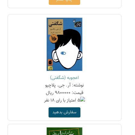
اعجوبه (شگفتی)
نوشته: آر. جی. پلاچیو
قیمت: 9800000 ریال
سفارش بدهید