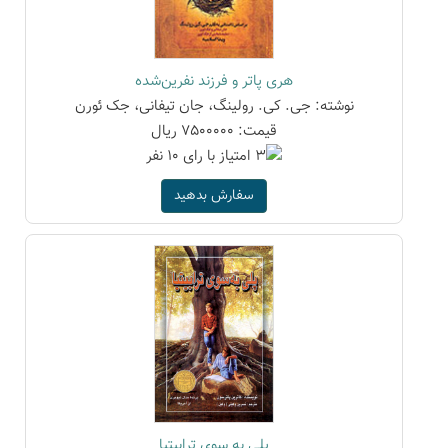
هری پاتر و فرزند نفرین‌شده
نوشته: جی. کی. رولینگ، جان تیفانی، جک ئورن
قیمت: 7500000 ریال
سفارش بدهید
پلی به سوی ترابیتیا