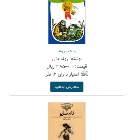
بدجنس‌ها
نوشته: رولد دال
قیمت: 3850000 ریال
سفارش بدهید