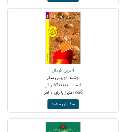
آخرین گودال
نوشته: لوییس سکر
قیمت: 5400000 ریال
سفارش بدهید