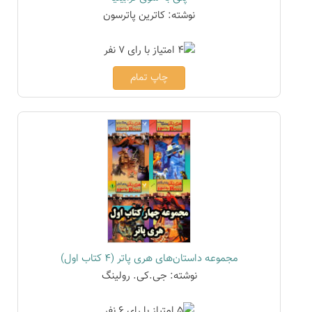
نوشته: کاترین پاترسون
چاپ تمام
مجموعه داستان‌های هری پاتر (4 کتاب اول)
نوشته: جی.کی. رولینگ