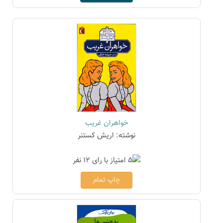
خواهران غریب
نوشته: اریش کستنر
چاپ تمام