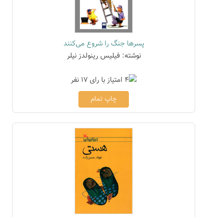
پسرها جنگ را شروع می‌کنند
نوشته: فیلیس رینولدز نیلر
چاپ تمام