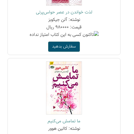
لذت خواندن در عصر حواس‌پرتی
نوشته: آلن جیکوبز
قیمت: 980000 ریال
سفارش بدهید
ما تمامش می‌کنیم
نوشته: کالین هوور