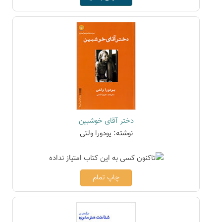
دختر آقای خوشبین
نوشته: یودورا ولتی
چاپ تمام