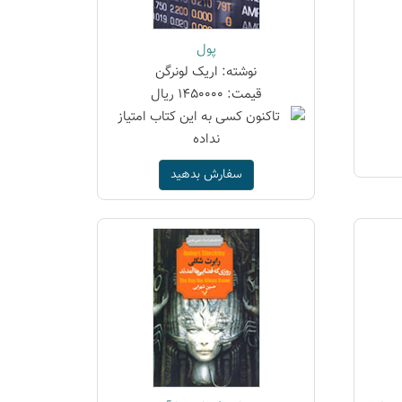
پول
نوشته: اریک لونرگن
قیمت: 1450000 ریال
سفارش بدهید