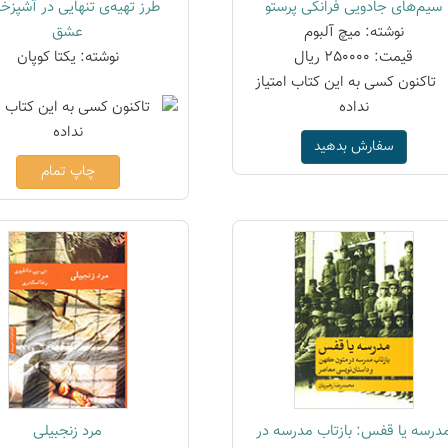
سیم‌های جادویی فرانکی پرستو
طرز تهیه‌ی تنهایی در آشپزخا
نوشته: میچ آلبوم
عشق
قیمت: 250000 ریال
نوشته: یکتا کوپان
سفارش بدهید
چاپ تمام
درسه یا قفس: بازتاب مدرسه در
مرد زنجبیلی