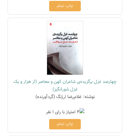
چاپ تمام
چهارصد غزل برگزیده‌ی شاعران کهن و معاصر (از هزار و یک
غزل شورانگیز)
نوشته: غلام‌رضا ارژنگ (گردآورنده)
چاپ تمام