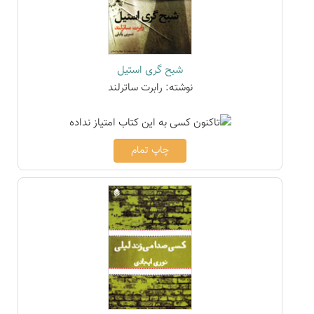
شبح گری استیل
نوشته: رابرت ساترلند
چاپ تمام