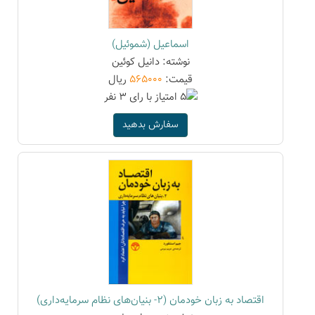
اسماعیل (شموئیل)
نوشته: دانیل کوئین
قیمت:
565000
ریال
سفارش بدهید
اقتصاد به زبان خودمان (2- بنیان‌های نظام سرمایه‌داری)