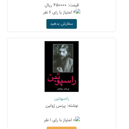
قیمت: 450000 ریال
سفارش بدهید
راسپوتین
نوشته: پرنس ژولین