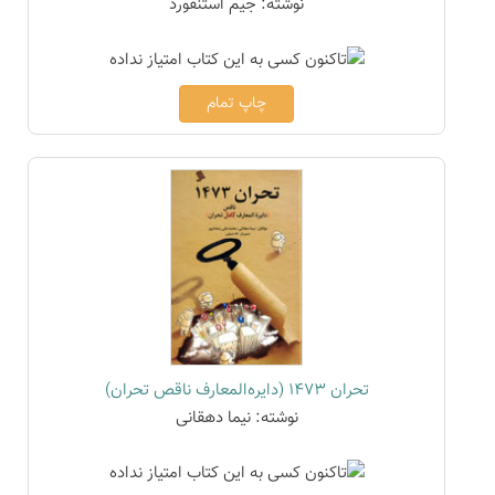
نوشته: جیم استنفورد
چاپ تمام
تحران 1473 (دایره‌المعارف ناقص تحران)
نوشته: نیما دهقانی