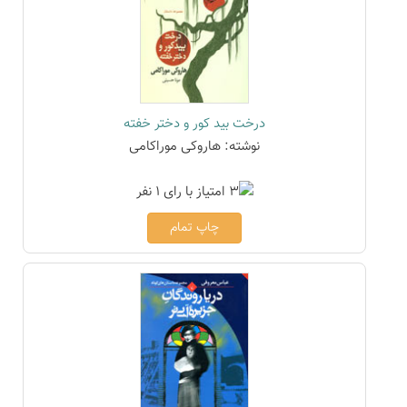
درخت بید کور و دختر خفته
نوشته: هاروکی موراکامی
چاپ تمام