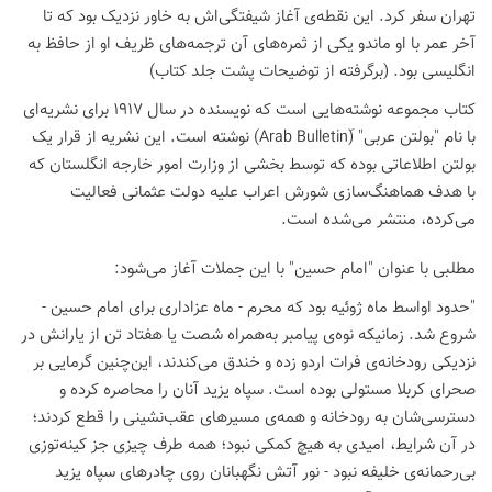
تهران سفر کرد. این نقطه‌ی آغاز شیفتگی‌اش به خاور نزدیک بود که تا
آخر عمر با او ماندو یکی از ثمره‌های آن ترجمه‌های ظریف او از حافظ به
انگلیسی بود. (برگرفته از توضیحات پشت جلد کتاب)
کتاب مجموعه نوشته‌هایی است که نویسنده در سال 1917 برای نشریه‌ای
با نام "بولتن عربی" (َArab Bulletin) نوشته است. این نشریه از قرار یک
بولتن اطلاعاتی بوده که توسط بخشی از وزارت امور خارجه انگلستان که
با هدف هماهنگ‌سازی شورش اعراب علیه دولت عثمانی فعالیت
می‌کرده، منتشر می‌شده است.
مطلبی با عنوان "امام حسین" با این جملات آغاز می‌شود:
"حدود اواسط ماه ژوئیه بود که محرم - ماه عزاداری برای امام حسین -
شروع شد. زمانیکه نوه‌ی پیامبر به‌همراه شصت یا هفتاد تن از یارانش در
نزدیکی رودخانه‌ی فرات اردو زده و خندق می‌کندند، این‌چنین گرمایی بر
صحرای کربلا مستولی بوده است. سپاه یزید آنان را محاصره کرده و
دسترسی‌شان به رودخانه و همه‌ی مسیرهای عقب‌نشینی را قطع کردند؛
در آن شرایط، امیدی به هیچ کمکی نبود؛ همه طرف چیزی جز کینه‌توزی
بی‌رحمانه‌ی خلیفه نبود - نور آتش نگهبانان روی چادرهای سپاه یزید