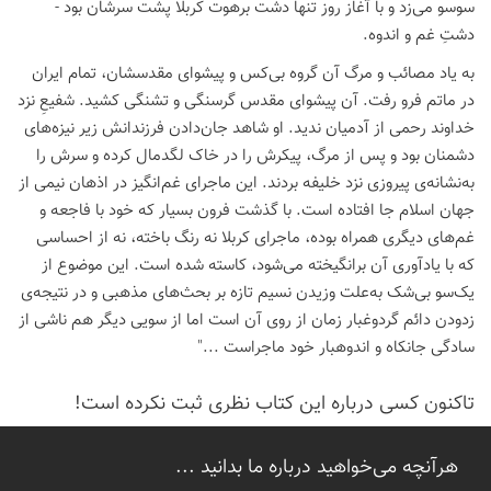
سوسو می‌زد و با آغاز روز تنها دشت برهوت کربلا پشت سرشان بود -
دشتِ غم و اندوه.
به یاد مصائب و مرگ آن گروه بی‌کس و پیشوای مقدسشان، تمام ایران
در ماتم فرو رفت. آن پیشوای مقدس گرسنگی و تشنگی کشید. شفیعِ نزد
خداوند رحمی از آدمیان ندید. او شاهد جان‌دادن فرزندانش زیر نیزه‌های
دشمنان بود و پس از مرگ، پیکرش را در خاک لگدمال کرده و سرش را
به‌نشانه‌ی پیروزی نزد خلیفه بردند. این ماجرای غم‌انگیز در اذهان نیمی از
جهان اسلام جا افتاده است. با گذشت فرون بسیار که خود با فاجعه و
غم‌های دیگری همراه بوده، ماجرای کربلا نه رنگ باخته، نه از احساسی
که با یادآوری آن برانگیخته می‌شود، کاسته شده است. این موضوع از
یک‌سو بی‌شک به‌علت وزیدن نسیم تازه بر بحث‌های مذهبی و در نتیجه‌ی
زدودن دائم گردوغبار زمان از روی آن است اما از سویی دیگر هم ناشی از
سادگی جانکاه و اندوهبار خود ماجراست ..."
تاكنون كسی درباره این كتاب نظری ثبت نكرده است!
هرآنچه می‌خواهید درباره ما بدانید ...