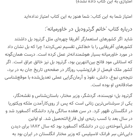
امتیازی به این كتاب داده نشده)
امتیاز شما به این كتاب:
شما هنوز به این كتاب امتیاز نداده‌اید
درباره كتاب 'خانم گرترودبل در خاورمیانه':
شاید اگر کشورهای استعمارگر آفریقا چهره‌ای مثل گرترود بل داشتند
کشورهای آفریقایی را با خط‌کش تقسیم نمی‌کردند! چرا که بل نشان داد
در مورد خاورمیانه بسیار هوشمندانه‌تر عمل کرده است. درست همان‌گونه
که استانلی مود فاتح بین‌النهرین بود، گرترود بل نیز خالق عراق است. اگر
کشور ملک فیصل از فرازونشیب روزگار در صفحه‌ی تاریخ جان به در برد،
نتیجه‌ی نبوغ، دانش، نفوذ و آرمان‌گرایی عملی تعدیل‌شده با موقع‌شناسی
صادقانه‌ی او بوده است.
گرترود بل؛ نویسنده، گردشگر، وزیر مختار، باستان‌شناس و نقشه‌نگار،
یکی از سرشناس‌ترین زنانی است که پس از روی‌کارآمدن ملکه ویکتوریا
در انگلستان ظهور کرد. در سن هفده سالگی وارد دانشگاه آکسفورد شد و
در سال بعد با کسب رتبه‌ی اول فارغ‌التحصیل شد. او اولین
دانش‌آموخته‌ی زن در دانشگاه آکسفورد بود که سال 1882 برای دیدن
دایی‌اش سِر فرانک لاسیلیس که وزیر مختار انگلستان در ایران بود به