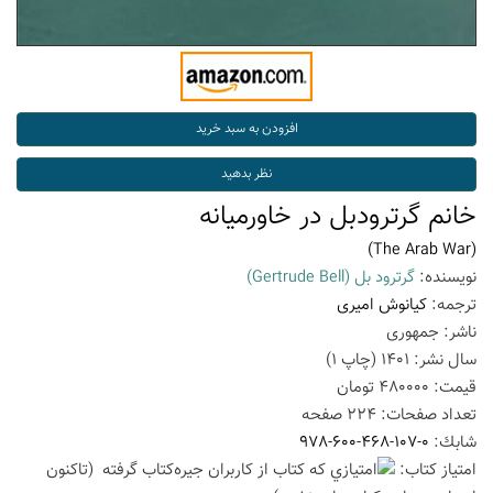
خانم گرترودبل در خاورمیانه
(The Arab War)
نویسنده:
گرترود بل
(Gertrude Bell)
ترجمه:
کیانوش امیری
ناشر:
جمهوری
سال نشر:
1401
(چاپ
1
)
قیمت:
480000
تومان
تعداد صفحات:
224
صفحه
شابك:
978-600-468-107-0
امتیاز كتاب:
(تاكنون