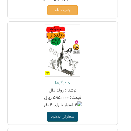
چاپ تمام
جادوگرها
نوشته: رولد دال
قیمت: 5950000 ریال
سفارش بدهید