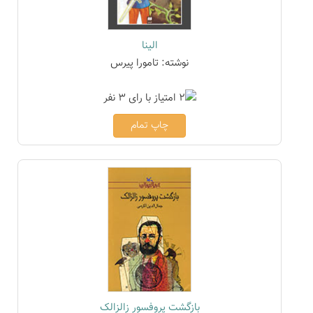
الینا
نوشته: تامورا پیرس
چاپ تمام
بازگشت پروفسور زالزالک