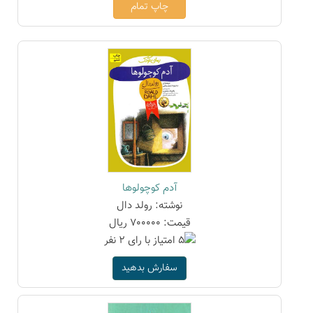
چاپ تمام
آدم کوچولوها
نوشته: رولد دال
قیمت: 700000 ریال
سفارش بدهید