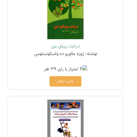
درخت زیبای من
نوشته: ژوزه مائورو ده واسکونسلوس
چاپ تمام