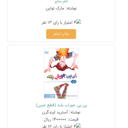
تام سایر
نوشته: مارک تواین
چاپ تمام
پی پی جوراب بلند (قطع جیبی)
نوشته: آسترید لیندگرن
قیمت: 1400000 ریال