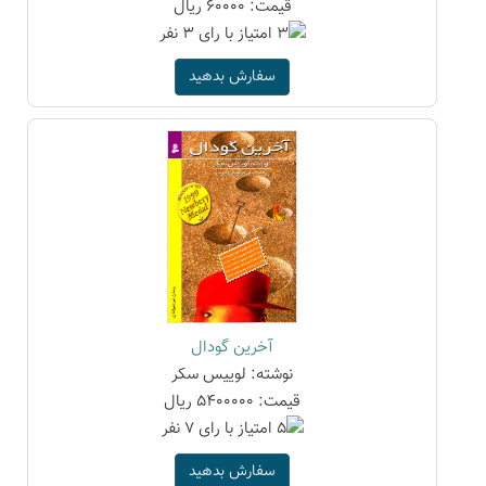
قیمت: 60000 ریال
سفارش بدهید
آخرین گودال
نوشته: لوییس سکر
قیمت: 5400000 ریال
سفارش بدهید