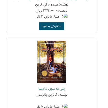
نوشته: سیمون آر. گرین
قیمت: 2330000 ریال
سفارش بدهید
پلی به سوی ترابیتیا
نوشته: کاترین پاترسون