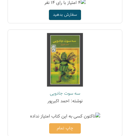
سفارش بدهید
سه سوت جادویی
نوشته: احمد اکبرپور
چاپ تمام