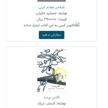
طبقه‌ی هفتم غربی
نوشته: جمشید خانیان
قیمت: 2900000 ریال
سفارش بدهید
کلاس پرنده
نوشته: کستنر، اریک