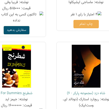
نوشته: ماساجی ایشیکاوا
نوشته: فریبا وفی
قیمت: 515000 ریال
چاپ تمام
سفارش بدهید
شاه دزد (مجموعه پارکر - 6)
شطرنج For Dummies
وشته: ریچارد استارک (دونالد ای.
نوشته: جیمز اید
وست‌لیک)
قیمت: 16000000 ریال