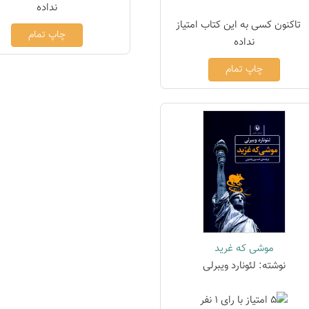
چاپ تمام
چاپ تمام
موشی که غرید
نوشته: لئونارد ویبرلی