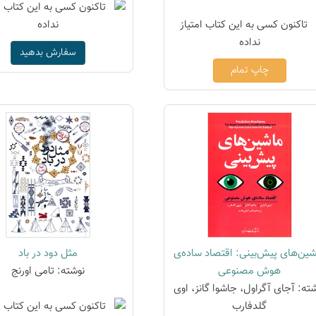
سفارش بدهید
چاپ تمام
ین‌های پیش‌بینی: اقتصاد ساده‌ی
مثل دود در باد
هوش مصنوعی
نوشته: تامی اورنج
ته: آجای آگراول، جاشوا گانز، اوی
گلدفارب