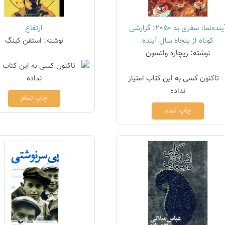
آینده‌نما؛ سفری به 2050: گزارشی
ارتفاع
کوتاه از پنجاه سال آینده
نوشته: استفن کینگ
نوشته: ریچارد واتسون
چاپ تمام
چاپ تمام