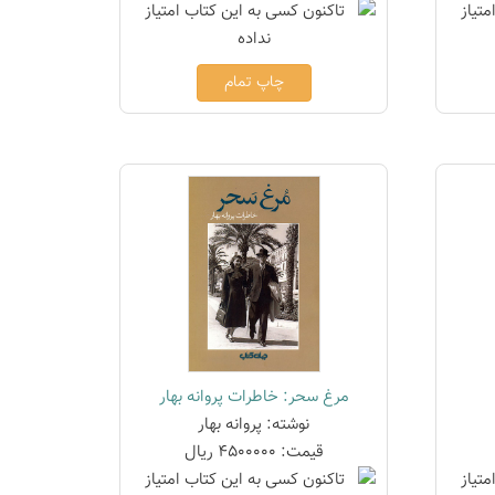
چاپ تمام
مرغ سحر: خاطرات پروانه بهار
نوشته: پروانه بهار
قیمت: 4500000 ریال