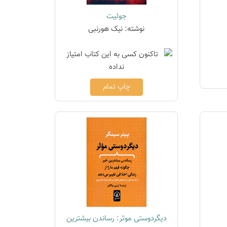
جولیت
نوشته: نیک هورنبی
چاپ تمام
دیگردوستی موثر: رساندن بیشترین