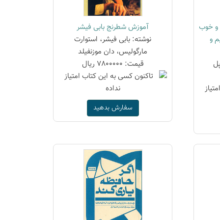
 و خوب
آموزش شطرنج بابی فیشر
م و
نوشته: بابی فیشر، استوارت
مارگولیس، دان موزنفیلد
پل
قیمت: 7800000 ریال
سفارش بدهید