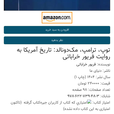
توپ، ترامپ، مک‌دونالد: تاریخ آمریکا به
روایت فریور خراباتی
نویسنده:
فریور خراباتی
ناشر:
دنیای ما
سال نشر:
1404
(چاپ
1
)
قیمت:
240000
تومان
تعداد صفحات:
98
صفحه
شابك:
978-622-739-48-3
امتیاز كتاب:
(تاكنون
امتیازی به این كتاب داده نشده)