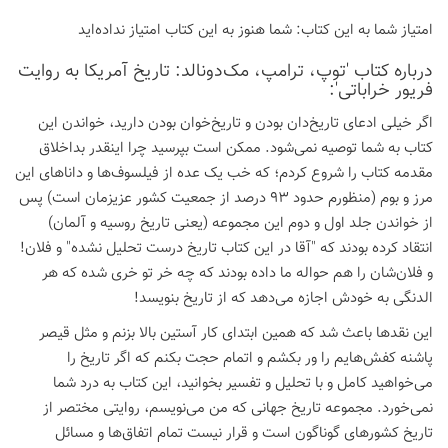
امتیاز شما به این كتاب:
شما هنوز به این كتاب امتیاز نداده‌اید
درباره كتاب 'توپ، ترامپ، مک‌دونالد: تاریخ آمریکا به روایت
فریور خراباتی':
اگر خیلی ادعای تاریخ‌دان بودن و تاریخ‌خوان بودن دارید، خواندن این
کتاب به شما توصیه نمی‌شود. ممکن است بپرسید چرا اینقدر بداخلاق
مقدمه کتاب را شروع کردم؛ که خب یک عده از فیلسوف‌ها و داناهای این
مرز و بوم (منظورم حدود 93 درصد از جمعیت کشور عزیزمان است) پس
از خواندن جلد اول و دوم این مجموعه (یعنی تاریخ روسیه و آلمان)
انتقاد کرده بودند که "آقا در این کتاب تاریخ درست تحلیل نشده" و فلان!
و فلان‌شان را هم حواله ما داده بودند که چه خر تو خری شده که هر
الدنگی به خودش اجازه می‌دهد که از تاریخ بنویسد!
این نقدها باعث شد که همین ابتدای کار آستین بالا بزنم و مثل قیصر
پاشنه کفش‌هایم را ور بکشم و اتمام حجت بکنم که اگر تاریخ را
می‌خواهید کامل و با تحلیل و تفسیر بخوانید، این کتاب به درد شما
نمی‌خورد. مجموعه تاریخ جهانی که من می‌نویسم، روایتی مختصر از
تاریخ کشورهای گوناگون است و قرار نیست تمام اتفاق‌ها و مسائل