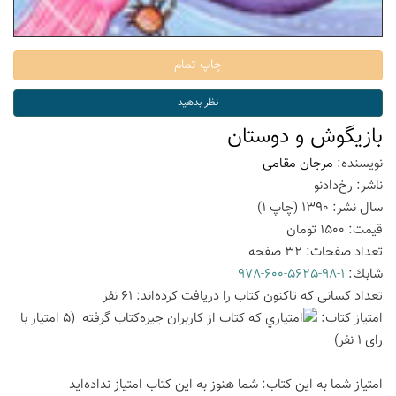
بازیگوش و دوستان
نویسنده:
مرجان مقامی
ناشر:
رخ‌دادنو
سال نشر:
1390
(چاپ
1
)
قیمت:
1500
تومان
تعداد صفحات:
32
صفحه
شابك:
978-600-5625-98-1
تعداد كسانی كه تاكنون كتاب را دریافت كرده‌اند: 61 نفر
امتیاز كتاب:
(5 امتیاز با
رای 1 نفر)
امتیاز شما به این كتاب:
شما هنوز به این كتاب امتیاز نداده‌اید