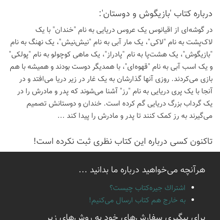
درباره كتاب 'بازیگوش و دوستان':
در گوشه‌ای از اقیانوس یک عروس دریایی به نام "خندان" با یک
لاک‌پشت به نام "لاکی"، یک مار آبی به نام "نیش‌نیش"، یک نهنگ به نام
"بازیگوش"، یک هشت‌پا به نام "پادراز"، یک ماهی کوچولو به نام "پولکی"
و یک اسب آبی به نام "قهوه‌ای"، با همدیگر دوست بودند و همیشه با هم
بازی می‌کردند. روزی آنها گذارشان به یک غار در زیر دریا می‌افتد و در
آنجا با یک پری دریایی به نام "رز" آشنا می‌شوند که پدر و مادرش را در
یک گرداب بزرگ دریایی گم کرده است. خندان و دوستانش تصمیم
می‌گیرند به رز کمک کنند تا پدر و مادرش را پیدا کند ...
تاكنون كسی درباره این كتاب نظری ثبت نكرده است!
هرآنچه می‌خواهید درباره ما بدانید ...
اشتراك جيره‌كتاب چيست؟
به خارج هم كتاب ارسال می‌كنیم!
برای پیگیری سفارش‌های خود به روش‌های زیر