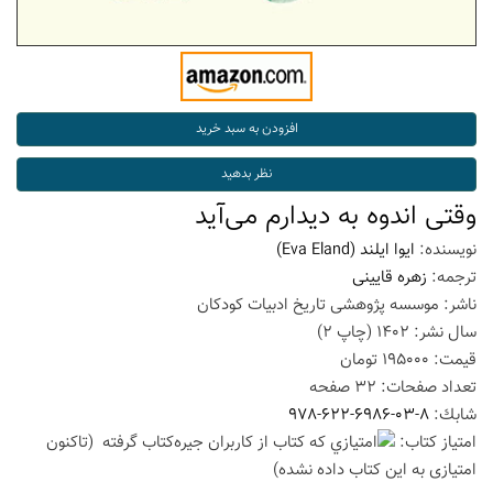
وقتی اندوه به دیدارم می‌آید
نویسنده:
ایوا ایلند
(Eva Eland)
ترجمه:
زهره قایینی
ناشر:
موسسه پژوهشی تاریخ ادبیات کودکان
سال نشر:
1402
(چاپ
2
)
قیمت:
195000
تومان
تعداد صفحات:
32
صفحه
شابك:
978-622-6986-03-8
امتیاز كتاب:
(تاكنون
امتیازی به این كتاب داده نشده)