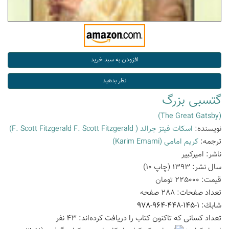
گتسبی بزرگ
(The Great Gatsby)
نویسنده:
اسکات فیتز جرالد
( F. Scott Fitzgerald F. Scott Fitzgerald)
ترجمه:
کریم امامی
(Karim Emami)
ناشر:
امیرکبیر
سال نشر:
1393
(چاپ
10
)
قیمت:
225000
تومان
تعداد صفحات:
288
صفحه
شابك:
978-964-448-145-1
تعداد كسانی كه تاكنون كتاب را دریافت كرده‌اند: 43 نفر