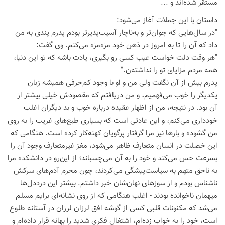
مستقر شده‌اند و ...
داستان با این جملات آغاز می‌شود:
"در سال‌هایی که جوان‌تر و به‌ناچار آسیب‌پذیرتر بودم پدرم پندی به من
داد که آن را تا به امروز در ذهن خود مزه‌مزه می‌کنم. وی گفت:
"هر وقت دلت خواست عیب کسی رو بگیری، یادت باشه که تو این دنیا،
همه مردم مزایای تو را نداشته‌ن."
پدرم بیش از آن نگفت ولی من و او با وجود کم‌حرفی همیشه زبان
یکدیگر را خوب می‌فهمیم، و من دریافتم که مقصودش خیلی بیشتر از
آن بود. در نتیجه، من از اظهار عقیده درباره خوب و بد دیگران اغلب
خودداری می‌کنم، و این عادتی است که بسیاری طبع‌های غریب را به روی
من گشوده و بارها نیز مرا گرفتار پرگویان کهنه‌کار کرده است. هنگامی که
این خصلت در انسان متعارف ظاهر می‌شود، مغز غیرمتعارف وجود آن را
بسرعت حس می‌کند و خود را به آن می‌چسباند؛ از این‌رو در دانشکده مرا
به ناحق متهم به سیاست‌پیشگی می‌کردند، چون محرم آدم‌های سرکش
ناشناس بودم و از سوزهای نهان‌شان خبر داشتم. بیشتر این درددل‌ها
میهمان ناخوانده بودند - اغلب هنگامی که از روی نشانه‌ای برایم مسلم
می‌شد که مکنونات قلبی کسی از گوشه افق لرزان لرزان در آستانه طلوع
است، خود را به خواب زده‌ام، اشتغال فکری شدید را بهانه قرار داده‌ام و