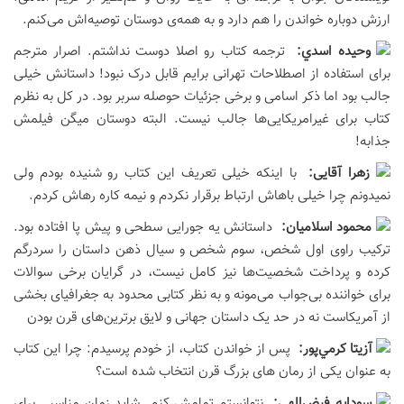
ارزش دوباره خواندن را هم دارد و به همه‌ی دوستان توصیه‌اش می‌کنم.
وحيده اسدي:
ترجمه کتاب رو اصلا دوست نداشتم. اصرار مترجم
برای استفاده از اصطلاحات تهرانی برایم قابل درک نبود! داستانش خیلی
جالب بود اما ذکر اسامی و برخی جزئیات حوصله سربر بود. در کل به نظرم
کتاب برای غیرامریکایی‌ها جالب نیست. البته دوستان میگن فیلمش
جذابه!
زهرا آقایی:
با اینکه خیلی تعریف این کتاب رو شنیده بودم ولی
نمیدونم چرا خیلی باهاش ارتباط برقرار نکردم و نیمه کاره رهاش کردم.
محمود اسلاميان:
داستانش یه جورایی سطحی و پیش پا افتاده بود.
ترکیب راوی اول شخص، سوم شخص و سیال ذهن داستان را سردرگم
کرده و پرداخت شخصیت‌ها نیز کامل نیست، در گرایان برخی سوالات
برای خواننده بی‌جواب می‌مونه و به نظر کتابی محدود به جغرافیای بخشی
از آمریکاست نه در حد یک داستان جهانی و لایق برترین‌های قرن بودن
آزيتا كرمي‌پور:
پس از خواندن کتاب، از خودم پرسیدم: چرا این کتاب
به عنوان یکی از رمان های بزرگ قرن انتخاب شده است؟
سودابه فیض‌الهی:
نتوانستم تمامش کنم. شاید زمان مناسبی برای