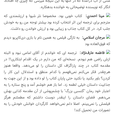
متنی از آب درآمده که در انتها به این نتیجه میرسی که چیزی جا افتاده،
انگار که نویسنده توضیحاتی به خواننده بدهکاره.
مينا احمدي:
کتاب خوبی بود. مخصوصا نثر شیوا و ارزشمندی که
مترجم برای ترجمه این اثر انتخاب کرده بود بیشتر توجه من رو به خودش
جلب کرد. در کل کتاب جذاب و زیبایی بود و ارزش خواندن رو داشت.
مرجان اسلامي:
به تازگی فیلمی به همین نام با بازی دی‌کاپریو دیدم
که فوق‌العاده بود
فاطمه عارف‌نژاد:
ترجمه ای که خواندم از آقای امامی نبود و البته
ازش راضی هم نبودم. نسخه‌ای که من دارم در یک اقدام ابتکاری!! در
مقدمه کتاب در چند پاراگراف کل داستان را لو می‌دهد. واقعا هنوز
هرچقدر فکر می‌کنم نمی‌فهمم با کدام منطق و استدلال این کار را
کردن؟ باور بکنید یا نکنید حتی پایان کتاب را لو داده بود و از این جهت به
جذابیت داستان خیلی لطمه زد. اما باز هم خوشم آمد و پنج ستاره را به
اعتبار خود رمان "گتسبی بزرگ" با چشم‌پوشی از آن مقدمه کذایی بهش
می‌دهم. فضای داستان را اینقدر دوست داشتم که مطمئنم هرگز
فیلمش را نمی‌بینم. اصلا دلم نمی‌خواهد کارگردان خوانش خودش را به
تصورات من تحمیل کند!