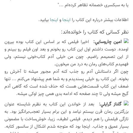
یا به سبکسری خصمانه تظاهر کرده‌ام ..."
اطلاعات بیشتر درباره این کتاب را
اینجا
و
اینجا
بیابید.
نظر كسانی كه كتاب را خوانده‌اند:
امين چاروسايي:
اخیرا فیلمی که بر اساس این کتاب بوده بیرون
اومده. دوست داشتم اول این کتاب رو بخونم و بعد اون فیلم رو ببینم و
از این تصمیمم راضیم. چون من خیلی آدم کتاب‌خونی نیستم، ولی
فهمیدم کتاب‌های رمان به درد من میخورن.
چون اگر داستانش آدم رو جذب کنه آدم مجبور میشه تا آخرش رو
بخونه. این کتاب رو خیلی پسندیدم و به شما هم پیشنهاد می‌کنم ... تنها
ضعف این کتاب قسمت‌هایی هست که حذف شده است که گاهی آدم
گیج میشه ولی تا چند صفحه که ادامه بدی همی چیز اوکی میشه.
گلناز گرايلي:
بعد از خواندن این کتاب به نظرم شایسته عنوان
بزرگترین رمان قرن بیستم نیامد و این برام بسیار تعجب‌برانگیز بود. به
تازگی فیلمش را هم دیدم. فیلمی لطیف، زیبا، خوش‌ساخت با مضمونی
بسیار عمیق و جذاب. اینجا بود که متوجه شدم اشکال از سانسور کتابه.