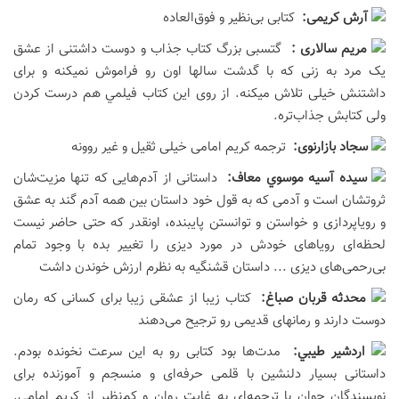
آرش کریمی:
کتابی بی‌نظیر و فوق‌العاده
مریم سالاری :
گتسبی بزرگ کتاب جذاب و دوست داشتنی از عشق
یک مرد به زنی که با گدشت سالها اون رو فراموش نمیکنه و برای
داشتنش خیلی تلاش میکنه. از روی این کتاب فيلمي هم درست کردن
ولی کتابش جذاب‌تره.
سجاد بازارنوی:
ترجمه کریم امامی خیلی ثقیل و غیر روونه
سيده آسيه موسوي معاف:
داستانی از آدم‌هایی که تنها مزیت‌شان
ثروتشان است و آدمی که به قول خود داستان بین همه آدم گند به عشق
و رویاپردازی و خواستن و توانستن پایبنده، اونقدر که حتی حاضر نیست
لحظه‌ای رویاهای خودش در مورد دیزی را تغییر بده با وجود تمام
بی‌رحمی‌های دیزی ... داستان قشنگیه به نظرم ارزش خوندن داشت
محدثه قربان صباغ:
کتاب زیبا از عشقی زیبا برای کسانی که رمان
دوست دارند و رمانهای قدیمی رو ترجیح می‌دهند
اردشير طيبي:
مدت‌ها بود کتابی رو به این سرعت نخونده بودم.
داستانی بسیار دلنشین با قلمی حرفه‌ای و منسجم و آموزنده برای
نویسندگان جوان با ترجمه‌ای به غایت روان و کم‌نظیر از کریم امامی.