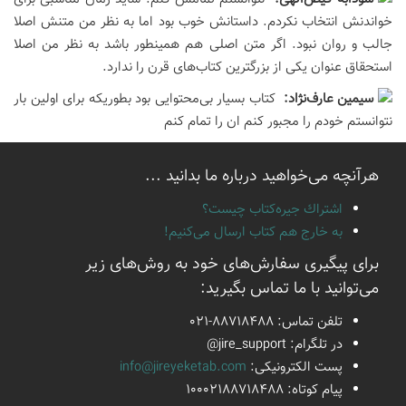
خواندنش انتخاب نکردم. داستانش خوب بود اما به نظر من متنش اصلا
جالب و روان نبود. اگر متن اصلی هم همینطور باشد به نظر من اصلا
استحقاق عنوان یکی از بزرگترین کتاب‌های قرن را ندارد.
سيمين عارف‌نژاد:
کتاب بسیار بی‌محتوایی بود بطوریکه برای اولین بار
نتوانستم خودم را مجبور کنم ان را تمام کنم
هرآنچه می‌خواهید درباره ما بدانید ...
اشتراك جيره‌كتاب چيست؟
به خارج هم كتاب ارسال می‌كنیم!
برای پیگیری سفارش‌های خود به روش‌های زیر
می‌توانید با ما تماس بگیرید:
تلفن تماس:
021-88718488
در تلگرام:
@jire_support
پست الكترونیكی:
info@jireyeketab.com
پیام كوتاه: 10002188718488