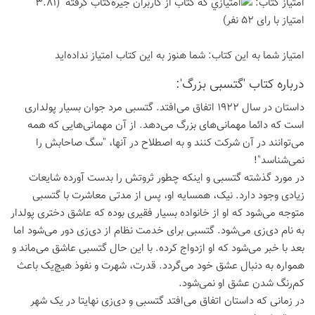
امتیاز كتاب:
(3.81
امتیاز با رای 52 نفر)
امتیاز شما به این كتاب:
شما هنوز به این كتاب امتیاز نداده‌اید
درباره كتاب 'گتسبی بزرگ':
داستان در سال 1922 اتفاق می‌افتد. گتسبی مرد جوان بسیار پولداری
است که دائما مهمانی‌های بزرگ می‌دهد. از آن مهمانی‌هایی که همه
می‌توانند در آن شرکت کنند و به اصطلاح در آنها، "سگ صاحابش را
نمی‌شناسد"!
در مورد گذشته گتسبی و اینکه چطور ثروتش را بدست آورده شایعات
زیادی وجود دارد. نیک، همسایه او، پس از مدتی معاشرت با گتسبی
متوجه می‌شود که او از خانواده بسیار فقیری بوده که عاشق دختری پولدار
به نام دی‌زی می‌شود. گتسبی برای خدمت نظام از دی‌زی دور می‌شود اما
بعد با خبر می‌شود که او ازدواج کرده. با این حال گتسبی عاشق می‌ماند و
همواره به دنبال عشق خود می‌گردد. قدرت، شهرت و نفوذ هیچ‌یک باعث
کم‌رنگ شدن عشق او نمی‌شود.
در زمانی که داستان اتفاق می‌افتد گتسبی و دی‌زی نهایتا در یک شهر