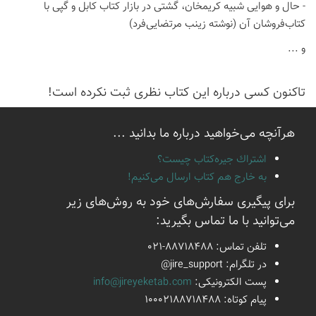
- حال و هوایی شبیه کریمخان، گشتی در بازار کتاب کابل و گپی با
کتاب‌فروشان آن (نوشته زینب مرتضایی‌فرد)
و ...
تاكنون كسی درباره این كتاب نظری ثبت نكرده است!
هرآنچه می‌خواهید درباره ما بدانید ...
اشتراك جيره‌كتاب چيست؟
به خارج هم كتاب ارسال می‌كنیم!
برای پیگیری سفارش‌های خود به روش‌های زیر
می‌توانید با ما تماس بگیرید:
تلفن تماس:
021-88718488
در تلگرام:
@jire_support
پست الكترونیكی:
info@jireyeketab.com
پیام كوتاه: 10002188718488