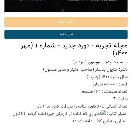
مجله تجربه - دوره جدید - شماره 1 (مهر
1400)
نویسنده:
پژمان موسوی (سردبیر)
ناشر:
کتایون بناساز (صاحب امتیاز و مدیر مسئول)
سال نشر:
1400
(چاپ
1
)
قیمت:
50000
تومان
تعداد صفحات:
144
صفحه
شابك:
?
تعداد كسانی كه تاكنون كتاب را دریافت كرده‌اند: 1 نفر
امتیاز كتاب:
(تاكنون
امتیازی به این كتاب داده نشده)