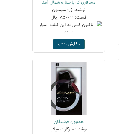
مسافری که با ستاره شمال آمد
نوشته: ژرژ سیمنون
قیمت: 850000 ریال
سفارش بدهید
همچون فرشتگان
نوشته: مارگارت میلار