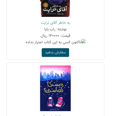
به خاطر آقای تراپت
نوشته: راب بایا
قیمت: 140000 ریال
سفارش بدهید