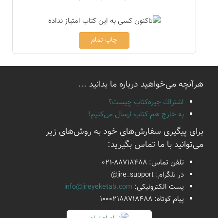
چاپ تمام
هرآنچه می‌خواهید درباره ما بدانید ...
اشتراك جيره‌كتاب چيست؟
به خارج هم كتاب ارسال می‌كنیم!
برای پیگیری سفارش‌های خود به روش‌های زیر
می‌توانید با ما تماس بگیرید:
تلفن تماس:
021-88718488
در تلگرام:
@jire_support
پست الكترونیكی:
info@jireyeketab.com
پیام كوتاه: 10002188718488