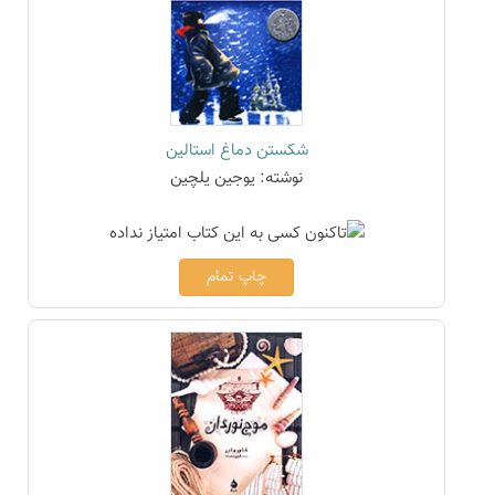
شکستن دماغ استالین
نوشته: یوجین یلچین
چاپ تمام