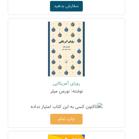
سفارش بدهید
رویای آمریکایی
نوشته: نورمن میلر
چاپ تمام