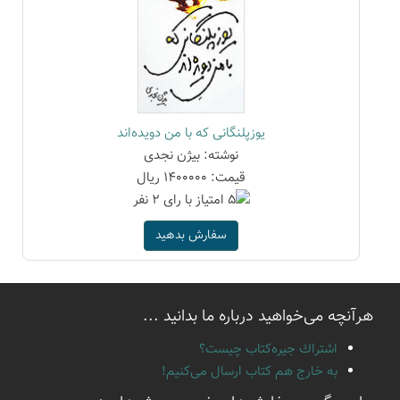
یوزپلنگانی که با من دویده‌اند
نوشته: بیژن نجدی
قیمت: 1400000 ریال
سفارش بدهید
هرآنچه می‌خواهید درباره ما بدانید ...
اشتراك جيره‌كتاب چيست؟
به خارج هم كتاب ارسال می‌كنیم!