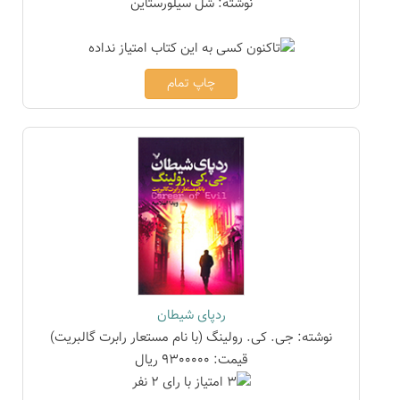
نوشته: شل سیلورستاین
چاپ تمام
ردپای شیطان
نوشته: جی. کی. رولینگ (با نام مستعار رابرت گالبریت)
قیمت: 9300000 ریال