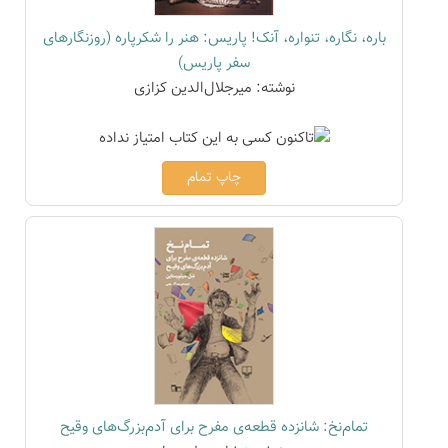
باره، نگاره، تنواره، آنک! پاریس: هنر را شکرپاره (روزنگارهای
سفر پاریس)
نوشته: میرجلال‌الدین کزازی
چاپ تمام
تمام‌نخ: شانزده قطعه‌ی مفرح برای آدم‌بزرگ‌های وقیح