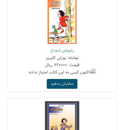
رامونای شجاع
نوشته: بورلی کلیری
قیمت: 720000 ریال
سفارش بدهید