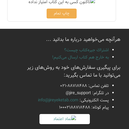
چاپ تمام
هرآنچه می‌خواهید درباره ما بدانید ...
اشتراك جيره‌كتاب چيست؟
به خارج هم كتاب ارسال می‌كنیم!
برای پیگیری سفارش‌های خود به روش‌های زیر
می‌توانید با ما تماس بگیرید:
تلفن تماس:
021-88718488
در تلگرام:
@jire_support
پست الكترونیكی:
info@jireyeketab.com
پیام كوتاه: 10002188718488