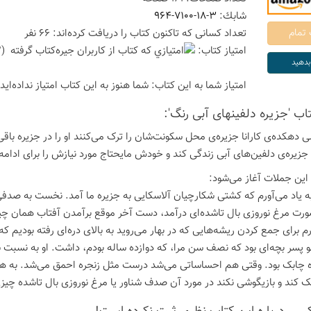
شابك:
964-7100-18-3
تعداد كسانی كه تاكنون كتاب را دریافت كرده‌اند: 66 نفر
امتیاز كتاب:
(2 امتیاز با رای 1 نفر)
امتیاز شما به این كتاب:
شما هنوز به این كتاب امتیاز نداده‌اید
تاب 'جزیره دلفینهای آبی رنگ':
ی دهکده‌ی کارانا جزیره‌ی محل سکونت‌شان را ترک می‌کنند او را در جزیره باقی 
 جزیره‌ی دلفین‌های آبی زندگی کند و خودش مایحتاج مورد نیازش را برای ادامه
 این جملات آغاز می‌شود:
به یاد می‌آورم که کشتی شکارچیان آلاسکایی به جزیره ما آمد. نخست به صدفی 
ورت مرغ نوروزی بال تاشده‌ای درآمد، دست آخر موقع برآمدن آفتاب همان چیز
رم برای جمع کردن ریشه‌هایی که در بهار می‌روید به بالای دره‌ای رفته بودیم 
مو پسر بچه‌ای بود که نصف سن مرا، که دوازده ساله بودم، داشت. او به نسبت
ه چابک بود. وقتی هم احساساتی می‌شد درست مثل زنجره احمق می‌شد. به هم
 کند و بازیگوشی نکند در مورد آن صدف شناور یا مرغ نوروزی بال تاشده چیزی ب