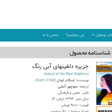
اب نوجوان
چی بخوانیم؟
تماس با ما
شناسنامه محصول
جزیره دلفینهای آبی رنگ
(Island of the Blue Dolphins)
نویسنده:
اسکات اودل
(Scott O'Dell)
ترجمه:
منوچهر آتشی
ناشر:
علمی و فرهنگی
سال نشر:
1394
(چاپ
4
)
قیمت:
9000
تومان
تعداد صفحات:
161
صفحه