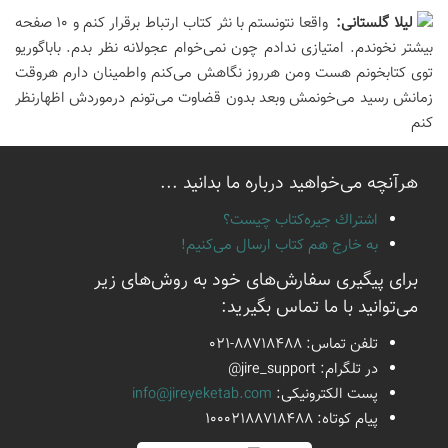
لیلا گلستانی:
واقعا نتونستم با نثر کتاب ارتباط برقرار کنم و 10 صفحه
بیشتر نخوندم. امتیازی ندادم چون نمی‌خوام عجولانه نظر بدم. باباگوریو
توی کتابخونم هست ومن هرروز نگاهش می‌کنم واطمینان دارم هروقت
زمانش رسید می‌خونمش وبعد بدون قضاوت می‌تونم درموردش اظهارنظر
کنم
هرآنچه می‌خواهید درباره ما بدانید ...
اشتراك جيره‌كتاب چيست؟
به خارج هم كتاب ارسال می‌كنیم!
برای پیگیری سفارش‌های خود به روش‌های زیر
می‌توانید با ما تماس بگیرید:
تلفن تماس:
021-88718488
در تلگرام:
@jire_support
پست الكترونیكی:
info@jireyeketab.com
پیام كوتاه: 10002188718488