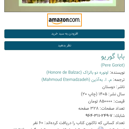
بابا گوریو
(Pere Goriot)
نویسنده:
اونوره دو بالزاک
(Honore de Balzac)
ترجمه:
م. ا. به‌آذین
(Mahmoud Etemadzadeh)
ناشر:
دوستان
سال نشر:
1405
(چاپ
20
)
قیمت:
850000
تومان
تعداد صفحات:
328
صفحه
شابك:
964-311-249-7
تعداد كسانی كه تاكنون كتاب را دریافت كرده‌اند: 60 نفر