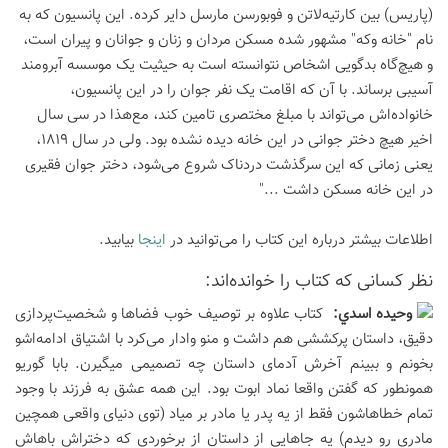
(پاریس) بین کارتیه‌لاتن و فوبورسن مارسل دایر کرده. این پانسیون که به
نام "خانه وکه" مشهور شده مسکن مردان و زنان و جوانان و پیران است،
و هیچ‌گاه بدگویی اشخاص نتوانسته است به حیثیت یک موسسه آبرومند
آسیبی برساند. با آن که اقامت یک نفر جوان را در این پانسیون،
خانواده‌اش می‌تواند با مبلغ مختصری تامین کند، مع‌هذا در سی سال
اخیر هیچ دختر جوانی در این خانه دیده نشده بود. ولی در سال 1819،
یعنی زمانی که این سرگذشت دردناک شروع می‌شود، دختر جوان فقیری
در این خانه مسکن داشت ..."
اطلاعات بیشتر درباره این کتاب را می‌توانید در
اینجا
بیابید.
نظر كسانی كه كتاب را خوانده‌اند:
وحيده اسدي:
کتاب علاوه بر توصیف خوب فضاها و شخصیت‌پردازی
دقیق، داستان پرکششی هم داشت و منو وادار می‌کرد با اشتیاق ادامه‌اشو
بخونم و ببینم آخرش آدمای داستان چه تصمیمی میگیرن. بابا گوریو
همونطور که گفتن واقعا نماد ابوت بود. این همه عشق به فرزند با وجود
تمام خطاهاشون فقط از یه پدر یا مادر بر میاد (توی دنیای واقعی همچین
مادری رو دیدم) یه جاهایی از داستان از برخوردی که دختراش باهاش