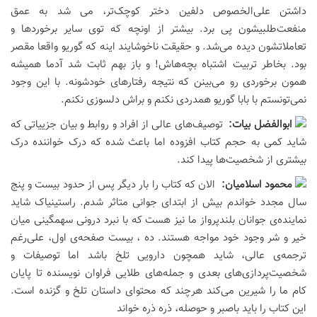
داشتن علی‌الخصوص دلفین دختر کوچک‌تر، می شد به عمق
منفعت‌طلبیشون پی برد. بیشتر از اونچه که توی سایر برخوردها و
تعاملاتشون دیده می‌شد. و حقیقت ناخوشایند اینه که گوریو واقعا مقصر
بود. بخاطر تربیت اشتباه بچه‌هاش! و باز بهم ثابت شد آدما همیشه
همون برخوردی رو می‌بینن که نتیجه رفتارهای خودشونه. با این وجود
نمی‌تونستم با بابا گوریو همدردی نکنم و براش دلسوزی نکنم.
ابوالفضل بيات:
توصیف‌های عالی از افراد و روابط و بیان جزییاتی که
شاید کمی به حجم کتاب افزوده اما باعث شده که درک خواننده درک
بیشتری از شخصیت‌ها پیدا کند.
محمود اسلاميان:
الان که کتاب را بار دیگر پس از حدود بیست و پنج
سال مجدد خواندم بیش از ابتدای جوانی متاثر شدم. راستینیاک شاید
نماینده‌ی جوانان بلندپرواز ما نیز هست که با نبرد درونی سهمگینی میان
خیر و شر وجود خود مواجه هستند. ده ، بیست صفحه‌ی اول، علی‌رغم
ترجمه‌ی عالی، شاید همچون دارویی تلخ باشد اما توصیفات و
شخصیت‌پردازی‌های بعدی و جمله‌های طلایی فراوان نویسنده تا پایان
کام ما را شیرین می‌کند هرچند که محتوای داستان تلخ و گزنده است.
این کتاب را باید باصبر و حوصله، ذره ذره خواند