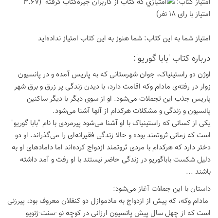
امتیاز كتاب:
(3.67
امتیاز با رای 18 نفر)
امتیاز شما به این كتاب:
شما هنوز به این كتاب امتیاز نداده‌اید
درباره كتاب 'بابا گوریو':
اوژن دو راستینیاک، جوان شهرستانی که به پاریس آمده و در پانسیون
زوار در رفته‌ی مادام وکه اقامت دارد، با دیدن زندگی پر زرق و برق شهر
پاریس جذب این تجملات می‌شود. او از سوی دیگر با دیگر ساکنین
پانسیون و زندگی و مشکلات هرکدام از آنها آشنا می‌شود.
یکی از کسانی که راستینیاک با او آشنا می‌شود پیرمردی با نام "بابا گوریو"
است که زمانی ثروتمند بوده و حالا زندگی فقیرانه‌ای را می‌گذراند. او دو
دختر دارد که هرکدام با مردی ثروتمند ازدواج کرده‌اند اما دامادهای او به
دلیل شکست باباگوریو در زندگی حاضر نیستند با او رفت و آمد داشته
باشند ...
داستان با این جملات آغاز می‌شود:
"مادام وکه، که پیش از ازدواج به مادموازل دو کنفلان معروف بود، پیرزنی
است که از چهل سال پیش پانسیون ارزانی در کوچه نو -سنت-ژنویو