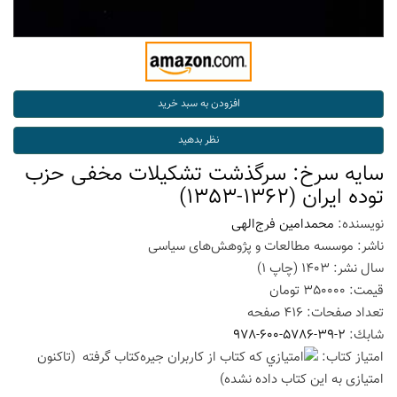
سایه سرخ: سرگذشت تشکیلات مخفی حزب
توده ایران (1362-1353)
نویسنده:
محمدامین فرج‌الهی
ناشر:
موسسه مطالعات و پژوهش‌های سیاسی
سال نشر:
1403
(چاپ
1
)
قیمت:
350000
تومان
تعداد صفحات:
416
صفحه
شابك:
978-600-5786-39-2
امتیاز كتاب:
(تاكنون
امتیازی به این كتاب داده نشده)