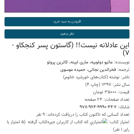
این عادلانه نیست!! (گاستون پسر کنجکاو -
7)
نویسنده:
ماتیو دولوبیه، ماری ابینه، کاترین پروتو
ترجمه:
فخرالدین نجاتی، حمیده موسوی
ناشر:
نوشته (کتاب‌های خورشید خانوم)
سال نشر:
1397
(چاپ
4
)
قیمت:
35000
تومان
تعداد صفحات:
24
صفحه
شابك:
978-964-9990-44-6
تعداد كسانی كه تاكنون كتاب را دریافت كرده‌اند: 9 نفر
امتیاز كتاب:
(5 امتیاز با
رای 1 نفر)