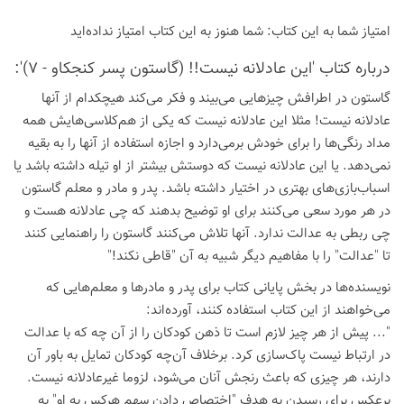
امتیاز شما به این كتاب:
شما هنوز به این كتاب امتیاز نداده‌اید
درباره كتاب 'این عادلانه نیست!! (گاستون پسر کنجکاو - 7)':
گاستون در اطرافش چیزهایی می‌بیند و فکر می‌کند هیچکدام از آنها
عادلانه نیست! مثلا این عادلانه نیست که یکی از هم‌کلاسی‌هایش همه
مداد رنگی‌ها را برای خودش برمی‌دارد و اجازه استفاده از آنها را به بقیه
نمی‌دهد. یا این عادلانه نیست که دوستش بیشتر از او تیله داشته باشد یا
اسباب‌بازی‌های بهتری در اختیار داشته باشد. پدر و مادر و معلم گاستون
در هر مورد سعی می‌کنند برای او توضیح بدهند که چی عادلانه هست و
چی ربطی به عدالت ندارد. آنها تلاش می‌کنند گاستون را راهنمایی کنند
تا "عدالت" را با مفاهیم دیگر شبیه به آن "قاطی نکند!"
نویسنده‌ها در بخش پایانی کتاب برای پدر و مادرها و معلم‌هایی که
می‌خواهند از این کتاب استفاده کنند، آورده‌اند:
"... پیش از هر چیز لازم است تا ذهن کودکان را از آن چه که با عدالت
در ارتباط نیست پاک‌سازی کرد. برخلاف آن‌چه کودکان تمایل به باور آن
دارند، هر چیزی که باعث رنجش آنان می‌شود، لزوما غیرعادلانه نیست.
برعکس برای رسیدن به هدف "اختصاص دادن سهم هرکس به او" به