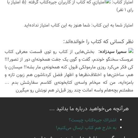
امتیاز كتاب:
(5 امتیاز با
رای 1 نفر)
امتیاز شما به این كتاب:
شما هنوز به این كتاب امتیاز نداده‌اید
نظر كسانی كه كتاب را خوانده‌اند:
سميرا سيدزاده:
بخش‌هایی از کتاب رو توی قسمت معرفی کتاب
عروسک سخنگو خوندم، گفت و گوی یک جفت همخونه‌ای دور از تصور!!!
کی فکر می‌کرد روزی مارمولکی قبول کنه همخونه‌ی مار بشه!! میسازن با
هم، ساختن‌ها و اختلاف‌نظرها و اظهار فضل کردناشون هم زبون تازه و
بامزه‌ایه، من که میخام واسه‌ی کتابخونه‌ی کلاسم سفارشش بدم ...
مطمئنم بچه‌هام واسه امانت چند روز قبل‌تر هم نوبتش رو میگیرن
هرآنچه می‌خواهید درباره ما بدانید ...
اشتراك جيره‌كتاب چيست؟
به خارج هم كتاب ارسال می‌كنیم!