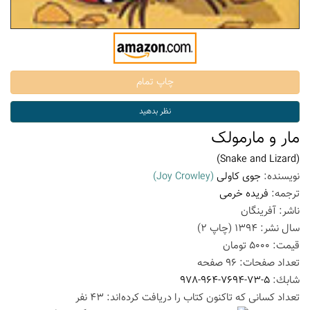
مار و مارمولک
(Snake and Lizard)
نویسنده:
جوی کاولی
(Joy Crowley)
ترجمه:
فریده خرمی
ناشر:
آفرینگان
سال نشر:
1394
(چاپ
2
)
قیمت:
5000
تومان
تعداد صفحات:
96
صفحه
شابك:
978-964-7694-73-5
تعداد كسانی كه تاكنون كتاب را دریافت كرده‌اند: 43 نفر