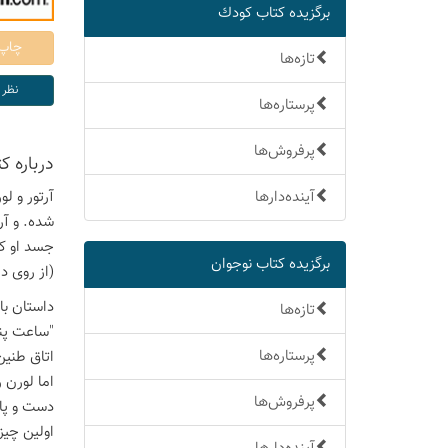
برگزیده كتاب كودك
تازه‌ها
پرستاره‌ها
پرفروش‌ها
درباره ك
آینده‌دارها
آرتور و ل
شده. و آر
جسد او که
برگزیده كتاب نوجوان
(از روی د
داستان با
تازه‌ها
"ساعت پنج
پرستاره‌ها
اتاق طنین
اما لورن 
پرفروش‌ها
دست و پای
اولین چیز