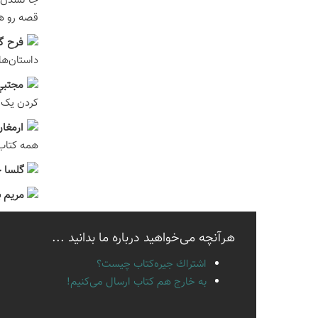
جا نشدن، 
قصه رو ه
فرح گ
داستان‌ها
مجتبي
کردن یک ف
ارمغا
همه کتاب 
گلسا 
مريم ب
هرآنچه می‌خواهید درباره ما بدانید ...
اشتراك جيره‌كتاب چيست؟
به خارج هم كتاب ارسال می‌كنیم!