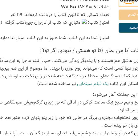
شابك:
978-600-182-610-8
تعداد كسانی كه تاكنون كتاب را دریافت كرده‌اند: 119 نفر
امتیاز كتاب:
(3.56 امتیاز با رای 27 نفر)
امتیاز شما به این كتاب:
شما هنوز به این كتاب امتیاز نداده‌اید
تاب 'با من بمان (تا تو هستی / نبودی اگر تو)':
ورن عاشق هم هستند و با یکدیگر زندگی می‌کنند. خب، البته ماجرا به این س
تور تنها کسی است که می‌تواند روح لورن را ببیند. اما موضوع از این هم پیچیده
 با کمک دستگاه‌های مختلف زنده نگه داشته شده بر روی تخت بیمارستانی در
استان این کتاب
یک فیلم سینمایی
نیز ساخته شده است)
 این جملات آغاز می‌شود:
 و نیم صبح زنگ ساعت کوکی در اتاقی که نور زیبای گرگ‌ومیش صبحگاهی سانف
 می‌اندازد.
روی تختخواب دونفره‌ی بزرگ در حالی که خود را زیر پتو پنهان کرده هنوز هم
 باز خوابیده است.
ی که در آپارتمان لورن به چشم می‌آید فضای بسیار بزرگ آن است. آپارتمان ا