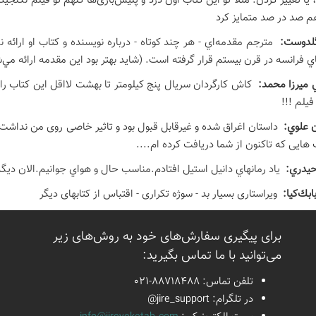
يا تغيير كردن. مثلا تو اين كتاب اون دزد و پليس‌بازی‌ها كلهم تو فيلم نگنجي
م صد در صد متمايز كرد
لدوست:
مترجم مقدمه‌اي - هر چند كوتاه - درباره نويسنده و كتاب او ارائ
ي فرانسه در قرن بيستم قرار گرفته است. (شايد بهتر بود اين مقدمه ارائه مي‌
 ميرزا محمد:
کاش کارگردان سریال پنج کیلومتر تا بهشت لااقل این کتاب را م
یلم !!!
ن علوي:
داستان اغراق شده و غیرقابل قبول بود و تاثیر خاصی روی من نداشت
هایی که تاکنون از شما دریافت کرده ام....
حيدري:
ياد رمانهاي دانيل استيل افتادم.مناسب حال و هواي جوانيم.الان ديگه
ابك‌كيا:
ویراستاری بسیار بد - سوژه تکراری - اقتباس از کتابهای دیگر
برای پیگیری سفارش‌های خود به روش‌های زیر
می‌توانید با ما تماس بگیرید:
تلفن تماس:
021-88718488
در تلگرام:
@jire_support