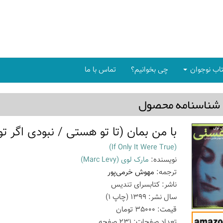
اب نوجوان
چی بخوانیم؟
تماس با ما
شناسنامه محصول
با من بمان (تا تو هستی / نبودی اگر تو
(If Only It Were True)
نویسنده:
مارک لوی
(Marc Levy)
ترجمه:
مهوش خرمی‌پور
ناشر:
کتابسرای تندیس
سال نشر:
1399
(چاپ
1
)
قیمت:
35000
تومان
تعداد صفحات:
231
صفحه