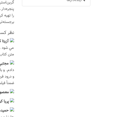
آینده‌دارها
گرین‌استر
پنجره‌دار
را تهیه ک
برجسته‌تر 
نظر كسان
آزيتا 
مي شود ول
متن كتاب 
مجتبي 
دادم. و ب
و درود فر
ضمناً فیلم «just like heaven» با شرکت «ریس ویترسپورن» و «مارک رافالو» هم از روی این کتاب سا
معصوم
پريا ك
حميده