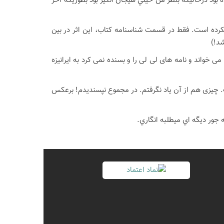
ده بود درحاليكه بنظر من خيلي هيجان انگيز بود بطوريكه آخر
ه نكرده است. فقط در قسمت شناسنامه كتاب، اين اثر در بين
شد!)
ی خواند و نامه های لی لی را و بسنده نمی کرد به ایرانیزه
. چیزی هم از آن یاد نگرفتم. در مجموع نپسندیدم! برعکس
 جور ديگه اي ميطلبه انگاري.