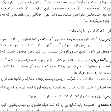
ین واقع است. یک آپارتمان به سبک کلاسیک آمریکایی با پذیرایی بسیار بزرگ، 
. پارکت کف حمام به رنگ سفید و سیاه و با طرح شطرنجی رنگ شده است. چند تا
رده بود زینت‌بخش دیوارهای سفید شده‌اند. لورن حکاکی زیر سقف‌ها را که به ش
جلوه می‌کردند ..."
ی كه كتاب را خوانده‌اند:
كرمي‌پور:
" داستان پيچيده روح انسان و آنچه كه در كما اتفاق مي افتد" ، م
ي اين كه لورن پس از به هوش آمدن آرتور را نمي شناسد به خواننده كمك مي
موفق مي شود. "هيچ چيزي ناممكن نيست، اين تنها ذهن محدود ماست كه نمي ت
ريگستاني‌فرد:
پس از مطالعه‌ی کتاب، از این نویسنده فرانسوی خوشم آمد و 
ا تعجب و خسارت! دیدم که هر دو کتاب، دو ترجمه‌ی دیگر هستند از «تا تو هست
ستادم به روان موازی‌کارها!
خته شده و به شیرینی متن اصلی‌ست!
ه اطيابي:
خیلی کتاب زیبایی بود تقریبا دو روزه آن را تمام کردم و با ولع تا
ريمي:
برای پر کردن اوقات فراقت کتاب بسیار عالی ای بود.
 محمدي:
هميشه بايد كتابهايي رو كه قبلا فيلم‌هاشون رو ديدي بخونی. ا