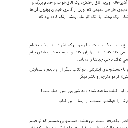
آشپزخانه اوپن، اتاق رختکن، یک اتاق‌خواب و حمام بزرگ و
بلوی طراحی قدیمی که لورن از گالری خیابان یونیون آن‌ها
کل برگ بودند، با رنگ کاراملی روشن رنگ کرده بود که
وضوع بسيار جذاب است و با وجودي كه آخر داستان خوب تمام
 كند كه داستان را باور كند. و نويسنده در رساندن پيام
واند برخي چيزها را دريابد."
با جست‌وجوی اینترنتی، دو کتاب دیگر از او دیدم و سفارش
ی» از دو مترجم و ناشر دیگر.
 آخرش را خواندم. ممنونم از ارسال این کتاب
ين اصل يكطرفه است. من عاشق قسمتهايي هستم كه تو فيلم