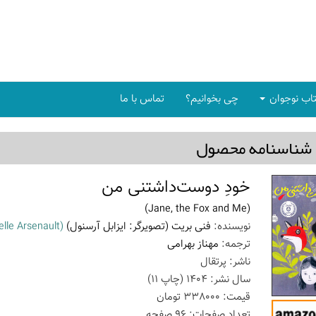
اب نوجوان
چی بخوانیم؟
تماس با ما
شناسنامه محصول
خودِ دوست‌داشتنی من
(Jane, the Fox and Me)
نویسنده:
فنی بریت (تصویرگر: ایزابل آرسنول)
(Fanny Britt, Isabelle Arsenault)
ترجمه:
مهناز بهرامی
ناشر:
پرتقال
سال نشر:
1404
(چاپ
11
)
قیمت:
338000
تومان
تعداد صفحات:
96
صفحه