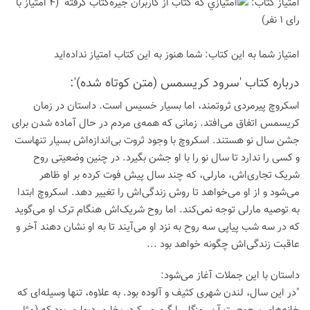
امتیاز كتاب:
(4 امتیاز با
رای 1 نفر)
امتیاز شما به این كتاب:
شما هنوز به این كتاب امتیاز نداده‌اید
درباره كتاب 'سرود کریسمس (متن کوتاه شده)':
اسکروچ پیرمردی ثروتمند، اما بسیار خسیس است. داستان در زمان
کریسمس اتفاق می‌افتد. زمانی که همه‌ی مردم در حال آماده شدن برای
جشن سال نو هستند. اسکروچ با وجود ثروت بی‌اندازه‌اش بسیار تنهاست
و کسی را ندارد تا سال نو را با او جشن بگیرد. در چنین وضعیتی روح
شریک تجاری‌اش، مارلی، که چند سال پیش فوت کرده بر او ظاهر
می‌شود و از او می‌خواهد تا روش زندگی‌اش را تغییر دهد. اسکروچ ابتدا
به توصیه مارلی توجه نمی‌کند. اما روح شریک‌اش هنگام ترک او می‌گوید
که در سه شب پیاپی سه روح به نزد او می‌آیند تا به او نشان دهند آخر و
عاقبت زندگی‌اش چگونه خواهد بود ...
داستان با این جملات آغاز می‌شود:
"در این سال، لندن شهری کثیف و آلوده بود. به علاوه، تنها وسیله‌ای که