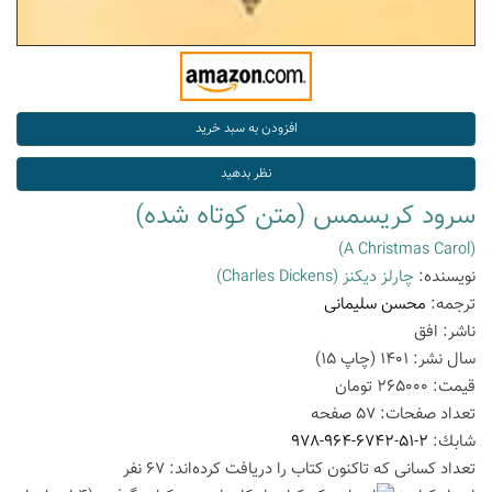
سرود کریسمس (متن کوتاه شده)
(A Christmas Carol)
نویسنده:
چارلز دیکنز
(Charles Dickens)
ترجمه:
محسن سلیمانی
ناشر:
افق
سال نشر:
1401
(چاپ
15
)
قیمت:
265000
تومان
تعداد صفحات:
57
صفحه
شابك:
978-964-6742-51-2
تعداد كسانی كه تاكنون كتاب را دریافت كرده‌اند: 67 نفر