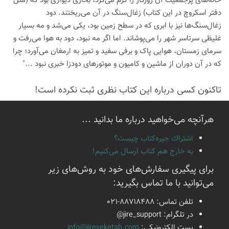
خانه‌های پرجمعیت آن روزگار را گرم می‌کرد، بخاری دیواری بود که (مثل
دفتر اسکروچ در این کتاب) زغال‌سنگ در آن می‌ریختند. دود
زغال‌سنگ‌ها نیز با ابری که در سطح زمین بود، یکی می‌شد و مه بسیار
غلیظی سرتاسر شهر را می‌پوشاند. اما اگر مه نبود، دود به هوا می‌رفت و
سرمای زمستان، هوایی پاک و برفی سفید و تمیز به ارمغان می‌آورد؛ چرا
که در آن دوران از ماشین و کامیون و موتورهای دودزا خبری نبود ..."
تاكنون كسی درباره این كتاب نظری ثبت نكرده است!
هرآنچه می‌خواهید درباره ما بدانید ...
اشتراك جيره‌كتاب چيست؟
به خارج هم كتاب ارسال می‌كنیم!
برای پیگیری سفارش‌های خود به روش‌های زیر
می‌توانید با ما تماس بگیرید:
تلفن تماس:
021-88718488
در تلگرام:
@jire_support
پست الكترونیكی:
info@jireyeketab.com