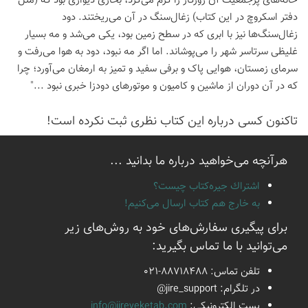
خانه‌های پرجمعیت آن روزگار را گرم می‌کرد، بخاری دیواری بود که (مثل
دفتر اسکروچ در این کتاب) زغال‌سنگ در آن می‌ریختند. دود
زغال‌سنگ‌ها نیز با ابری که در سطح زمین بود، یکی می‌شد و مه بسیار
غلیظی سرتاسر شهر را می‌پوشاند. اما اگر مه نبود، دود به هوا می‌رفت و
سرمای زمستان، هوایی پاک و برفی سفید و تمیز به ارمغان می‌آورد؛ چرا
که در آن دوران از ماشین و کامیون و موتورهای دودزا خبری نبود ..."
تاكنون كسی درباره این كتاب نظری ثبت نكرده است!
هرآنچه می‌خواهید درباره ما بدانید ...
اشتراك جيره‌كتاب چيست؟
به خارج هم كتاب ارسال می‌كنیم!
برای پیگیری سفارش‌های خود به روش‌های زیر
می‌توانید با ما تماس بگیرید:
تلفن تماس:
021-88718488
در تلگرام:
@jire_support
پست الكترونیكی:
info@jireyeketab.com