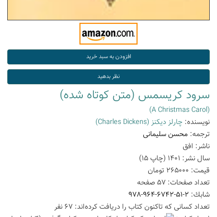
سرود کریسمس (متن کوتاه شده)
(A Christmas Carol)
نویسنده:
چارلز دیکنز
(Charles Dickens)
ترجمه:
محسن سلیمانی
ناشر:
افق
سال نشر:
1401
(چاپ
15
)
قیمت:
265000
تومان
تعداد صفحات:
57
صفحه
شابك:
978-964-6742-51-2
تعداد كسانی كه تاكنون كتاب را دریافت كرده‌اند: 67 نفر