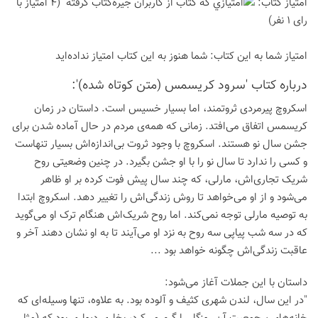
امتیاز كتاب:
(4 امتیاز با
رای 1 نفر)
امتیاز شما به این كتاب:
شما هنوز به این كتاب امتیاز نداده‌اید
درباره كتاب 'سرود کریسمس (متن کوتاه شده)':
اسکروچ پیرمردی ثروتمند، اما بسیار خسیس است. داستان در زمان
کریسمس اتفاق می‌افتد. زمانی که همه‌ی مردم در حال آماده شدن برای
جشن سال نو هستند. اسکروچ با وجود ثروت بی‌اندازه‌اش بسیار تنهاست
و کسی را ندارد تا سال نو را با او جشن بگیرد. در چنین وضعیتی روح
شریک تجاری‌اش، مارلی، که چند سال پیش فوت کرده بر او ظاهر
می‌شود و از او می‌خواهد تا روش زندگی‌اش را تغییر دهد. اسکروچ ابتدا
به توصیه مارلی توجه نمی‌کند. اما روح شریک‌اش هنگام ترک او می‌گوید
که در سه شب پیاپی سه روح به نزد او می‌آیند تا به او نشان دهند آخر و
عاقبت زندگی‌اش چگونه خواهد بود ...
داستان با این جملات آغاز می‌شود:
"در این سال، لندن شهری کثیف و آلوده بود. به علاوه، تنها وسیله‌ای که