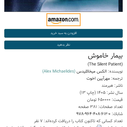
بیمار خاموش
(The Silent Patient)
نویسنده:
الکس میخائلیدس
(Alex Michaelides)
ترجمه:
مهرآیین اخوت
ناشر:
هیرمند
سال نشر:
1405
(چاپ
13
)
قیمت:
650000
تومان
تعداد صفحات:
381
صفحه
شابك:
978-964-408-612-0
تعداد كسانی كه تاكنون كتاب را دریافت كرده‌اند: 7 نفر