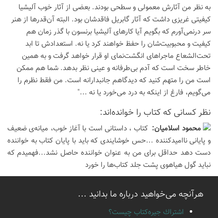
به نظر من آثارش معمولی و سطحی بودند. بعضی از آثار خوب آلیشیا
کیفیتی غریزی داشت که آثار گابریل فاقدشان بود. البته آن‌قدرها از هنر
سر درنمی‌آورم که بگویم آیا کارهای آلیشیا برنسون با گذر زمان هم
کیفیت و محبوبیت‌شان را حفظ خواهند کرد یا نه. استعدادش تا ابد
تحت‌الشعاع ماجراهای انگشت‌نمای او قرار خواهد گرفت و به همین
خاطر سخت است که آدم بی‌طرفانه و عینی نظر بدهد. شما هم ممکن
است من را متهم کنید که دیدگاهم جانبدارانه است. من فقط نظرم را
می‌گویم، فارغ از اینکه به درد می‌خورد یا نه ..."
نظر كسانی كه كتاب را خوانده‌اند:
محمود اسلاميان:
کتاب ، داستانی است با آغاز خوب، میانه‌ی ضعیف
و پایانی ناامید‌کننده ...حس خوشایندی که باید با پایان کتاب به خواننده
دست دهد حداقل برای من به عنوان خواننده حاصل نشد...فهمیدم که
نباید گول هیاهوی پشت جلد کتاب‌ها را خورد
هرآنچه می‌خواهید درباره ما بدانید ...
اشتراك جيره‌كتاب چيست؟