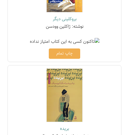
بروکلینی دیگر
نوشته: ژاکلین وودسن
چاپ تمام
بریده