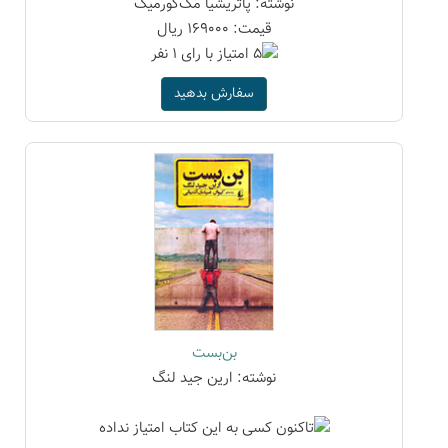
نوشته: پاتریشیا مک‌کورمیک
قیمت: 169000 ریال
سفارش بدهید
بن‌بست
نوشته: ارین جید لنگ