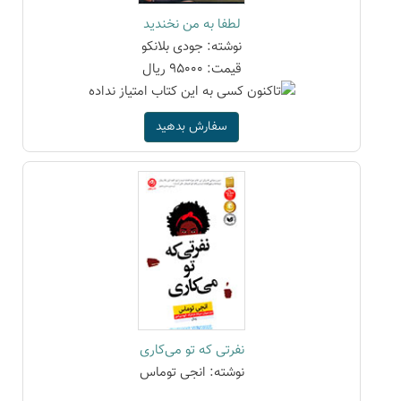
لطفا به من نخندید
نوشته: جودی بلانکو
قیمت: 95000 ریال
سفارش بدهید
نفرتی که تو می‌کاری
نوشته: انجی توماس