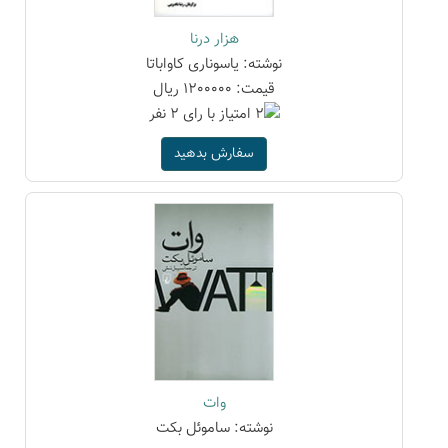
هزار درنا
نوشته: یاسوناری کاواباتا
قیمت: 1200000 ریال
سفارش بدهید
وات
نوشته: ساموئل بکت