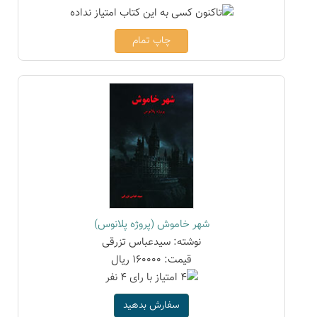
چاپ تمام
شهر خاموش (پروژه پلانوس)
نوشته: سیدعباس تزرقی
قیمت: 160000 ریال
سفارش بدهید