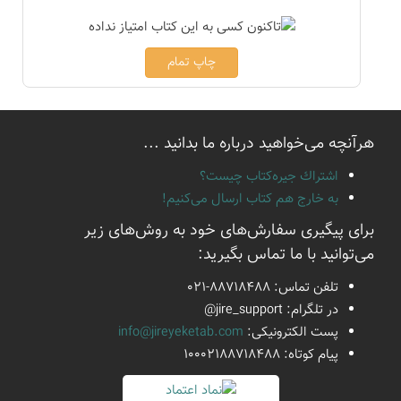
چاپ تمام
هرآنچه می‌خواهید درباره ما بدانید ...
اشتراك جيره‌كتاب چيست؟
به خارج هم كتاب ارسال می‌كنیم!
برای پیگیری سفارش‌های خود به روش‌های زیر
می‌توانید با ما تماس بگیرید:
تلفن تماس:
021-88718488
در تلگرام:
@jire_support
پست الكترونیكی:
info@jireyeketab.com
پیام كوتاه: 10002188718488