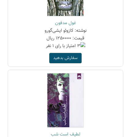
غول مدفون
نوشته: کازوئو ایشی‌گورو
قیمت: 1250000 ریال
سفارش بدهید
لطیف است شب