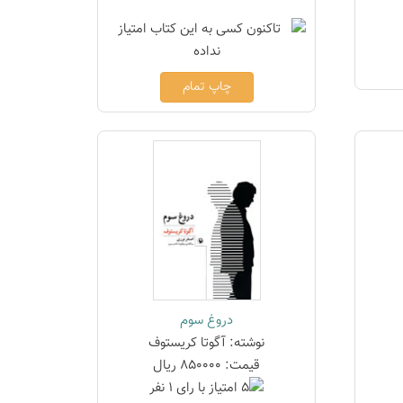
چاپ تمام
دروغ سوم
نوشته: آگوتا کریستوف
قیمت: 850000 ریال