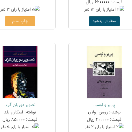
قیمت: 6200000 ریال
سفارش بدهید
چاپ تمام
پی‌یر و لوسی
تصویر دوریان گری
نوشته: رومن رولان
نوشته: اسکار وایلد
قیمت: 200000 ریال
قیمت: 850000 ریال