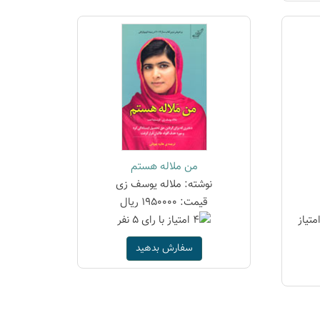
من ملاله هستم
نوشته: ملاله یوسف زی
قیمت: 1950000 ریال
سفارش بدهید