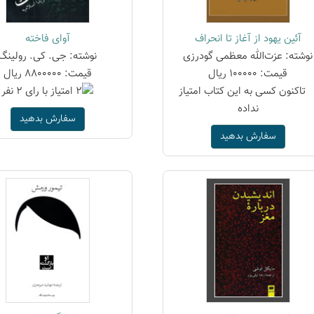
آئین یهود از آغاز تا انحراف
آوای فاخته
نوشته: عزت‌الله معظمی گودرزی
نوشته: جی. کی. رولینگ
قیمت: 100000 ریال
قیمت: 8800000 ریال
سفارش بدهید
سفارش بدهید