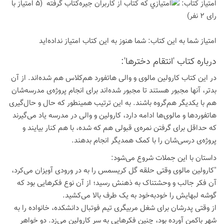
امتیاز كتاب:
(5 امتیاز با
رای 2 نفر)
امتیاز شما به این كتاب:
شما هنوز به این كتاب امتیاز نداده‌اید
درباره كتاب 'انتقام دخترها':
در این کتاب کارولین مالوی و والی هاتفورد هم‌کلاس هم شده‌اند. از آن
بدتر، آنها مجبور هستند تا مجبور شده‌اند برای انجام پروژه‌ی مدرسه‌شان
هم با یکدیگر هم‌گروه باشند. به این ترتیب همینطور که حال و حال‌گیری
هاتفوردها و مالوی‌ها ادامه دارد، کارولین و والی در مدرسه یاد می‌گیرند
که حداقل برای گرفتن نمره‌ی قبولی هم که شده، با هم کنار بیایند و
پروژه‌ی درسی‌شان را با کمک همدیگر انجام بدهند.
داستان با این جملات شروع می‌شود:
"کارولین مالوی وقتی حلقه گل کریسمس را به در ورودی آویزان می‌کرد،
آن فکر جالب و وحشتناک به ذهنش رسید؛ از آن نوع فکرهایی بود که
گوشه لبهایش را خودبه‌خود به یک طرف بالا می‌کشید.
از وقتی پدرشان برای شغل مربیگری تیم فوتبال دانشکده، خانواده را به
شهر باکمن آورده بود، چنین فکرهایی به سر کارولین می‌زد. دو خواهر