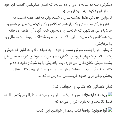
دیگرش، بت ده ساله و ادی یازده ساله، که اسم اصلی‌اش "ادیت آن" بود
هم از این فکرها به سرشان می‌زد.
کارولین خودش فقط هشت سال داشت، ولی به نظر همه نسبت به
سنش بزرگتر بود، حتی یک بار هم دو کلاس یکی کرده بود و برای همین،
حالا با والی هاتفورد که خانه‌شان روبه‌روی خانه آنها، آن طرف رودخانه
بود همکلاس شده بود. و این فکر جالب و وحشتناک مربوط بود به والی و
برادرهایش.
کارولین در را پشت سرش بست و خود را به طبقه بالا و به اتاق خواهرش
بت رساند. چشمهای قهوه‌ای رنگش دو‌دو می‌زد و موهای تیره دم‌اسبی‌اش
پشت سرش تکان‌تکان می‌خورد. بت پاهایش را به شوفاژ تکیه داده و
کتاب بافندگی روی زانوهایش باز بود. می‌خواست از روی کتاب شال
بنفش رنگی برای هدیه کریسمس مادرش ببافد ..."
نظر كسانی كه كتاب را خوانده‌اند:
ريحانه عارف‌نژاد:
من همیشه از این مجموعه استقبال می‌کنم و البته
فقط کتاب‌های دخترانه‌اش را می‌خوانم.
آوا فروتن:
واقعاً لذت بردم از خواندن اين كتاب