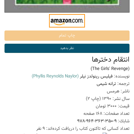
انتقام دخترها
(The Girls' Revenge)
نویسنده:
فیلیس رینولدز نیلر
(Phyllis Reynolds Naylor)
ترجمه:
ترانه شیمی
ناشر:
هرمس
سال نشر:
1390
(چاپ
2
)
قیمت:
3000
تومان
تعداد صفحات:
168
صفحه
شابك:
978-964-363-350-9
تعداد كسانی كه تاكنون كتاب را دریافت كرده‌اند: 9 نفر