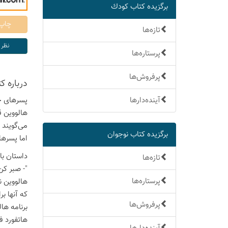
برگزیده كتاب كودك
تازه‌ها
پرستاره‌ها
پرفروش‌ها
درباره ك
آینده‌دارها
پسرهای خا
هالووین قش
می‌گویند 
برگزیده كتاب نوجوان
اما پسرها
داستان با
تازه‌ها
"- صبر کن
پرستاره‌ها
هالووین ن
که آنها ب
پرفروش‌ها
برنامه ها
هاتفورد ف