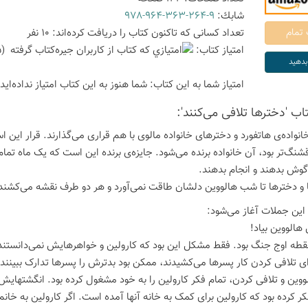
شابك:
978-964-363-264-9
تعداد كسانی كه تاكنون كتاب را دریافت كرده‌اند: 10 نفر
امتیاز كتاب:
(5 امتیاز با رای 4 نفر)
امتیاز شما به این كتاب:
شما هنوز به این كتاب امتیاز نداده‌اید
تاب 'دخترها تلافی می‌کنند':
نواده‌ی هاتفورد و دخترهای خانواده مالوی با هم قراری می‌گذارند. قرار ای
نگ‌تر بود، آن خانواده برنده می‌شود. جایزه‌ی برنده این است که یک ماه تمام خا
گوش بدهند و انجام بدهند.
 و دخترها تا شب هالووین دلشان طاقت نمی‌آورد و هر دو طرف نقشه می‌کشند که
 این جملات آغاز می‌شود:
 هالووین بیاد!
قطه اوج جنگ بود. فقط مشکل این بود که کارولین و خواهرهایش نمی‌دانستند د
رای تلافی کردن کار پسرها می‌کشیدند، ممکن بود بدترش را پسرها تدارک ببینند.
لووین و تلافی کردن، تمام فکر کارولین را به خود مشغول کرده بود. انگشتهای
کر کرده بود که کارولین برای کمک به خانه آنها آمده است. اگر کارولین به خان