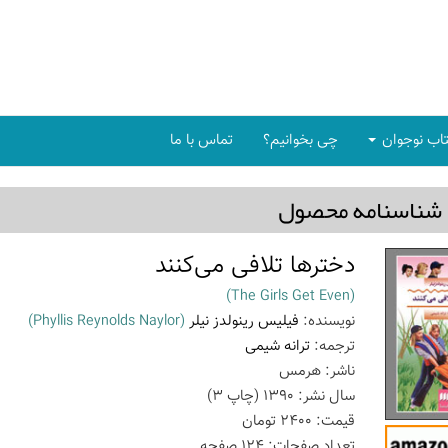
اب نوجوان
چی بخوانیم؟
تماس با ما
شناسنامه محصول
دخترها تلافی می‌کنند
(The Girls Get Even)
نویسنده:
فیلیس رینولدز نیلر
(Phyllis Reynolds Naylor)
ترجمه:
ترانه شیمی
ناشر:
هرمس
سال نشر:
1390
(چاپ
3
)
قیمت:
2400
تومان
تعداد صفحات:
124
صفحه