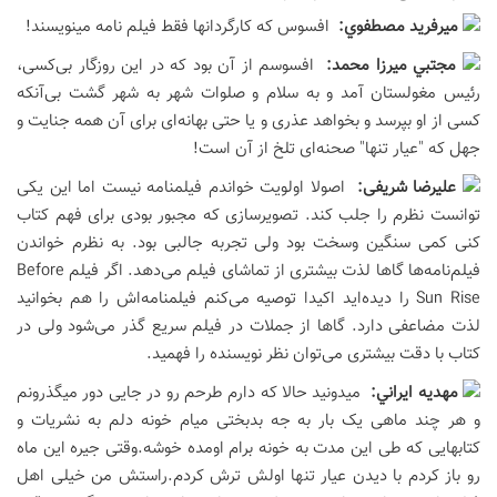
ميرفريد مصطفوي:
افسوس که کارگردانها فقط فیلم نامه مینویسند!
مجتبي ميرزا محمد:
افسوسم از آن بود که در این روزگار بی‌کسی،
رئیس مغولستان آمد و به سلام و صلوات شهر به شهر گشت بی‌آنکه
کسی از او بپرسد و بخواهد عذری و یا حتی بهانه‌ای برای آن همه جنایت و
جهل که "عیار تنها" صحنه‌ای تلخ از آن است!
علیرضا شریفی:
اصولا اولویت خواندم فیلمنامه نیست اما این یکی
توانست نظرم را جلب کند. تصویرسازی که مجبور بودی برای فهم کتاب
کنی کمی سنگین وسخت بود ولی تجربه جالبی بود. به نظرم خواندن
فیلم‌نامه‌ها گاها لذت بیشتری از تماشای فیلم می‌دهد. اگر فیلم Before
Sun Rise را دیده‌اید اکیدا توصیه می‌کنم فیلمنامه‌اش را هم بخوانید
لذت مضاعفی دارد. گاها از جملات در فیلم سریع گذر می‌شود ولی در
کتاب با دقت بیشتری می‌توان نظر نویسنده را فهمید.
مهديه ايراني:
میدونید حالا که دارم طرحم رو در جایی دور میگذرونم
و هر چند ماهی یک بار به جه بدبختی میام خونه دلم به نشریات و
کتابهایی که طی این مدت به خونه برام اومده خوشه.وقتی جیره این ماه
رو باز کردم با دیدن عیار تنها اولش ترش کردم.راستش من خیلی اهل