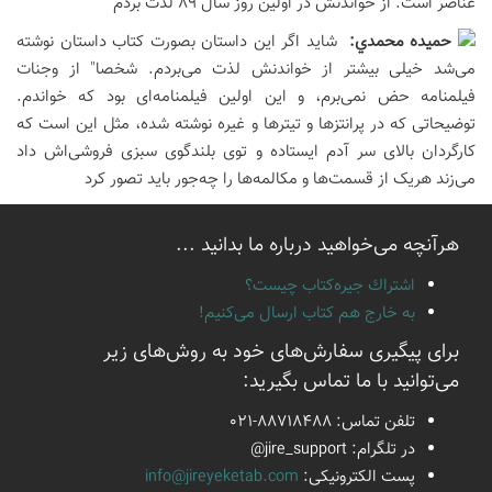
عناصر است. از خواندنش در اولین روز سال 89 لذت بردم
حميده محمدي:
شايد اگر اين داستان بصورت کتاب داستان نوشته
مى‌شد خيلى بيشتر از خواندنش لذت مى‌بردم. شخصا" از وجنات
فيلمنامه حض نمى‌برم، و اين اولين فيلمنامه‌اى بود که خواندم.
توضيحاتى که در پرانتزها و تيترها و غيره نوشته شده، مثل اين است که
کارگردان بالاى سر آدم ايستاده و توى بلندگوى سبزى فروشى‌اش داد
مى‌زند هريک از قسمت‌ها و مکالمه‌ها را چه‌جور بايد تصور کرد
هرآنچه می‌خواهید درباره ما بدانید ...
اشتراك جيره‌كتاب چيست؟
به خارج هم كتاب ارسال می‌كنیم!
برای پیگیری سفارش‌های خود به روش‌های زیر
می‌توانید با ما تماس بگیرید:
تلفن تماس:
021-88718488
در تلگرام:
@jire_support
پست الكترونیكی:
info@jireyeketab.com