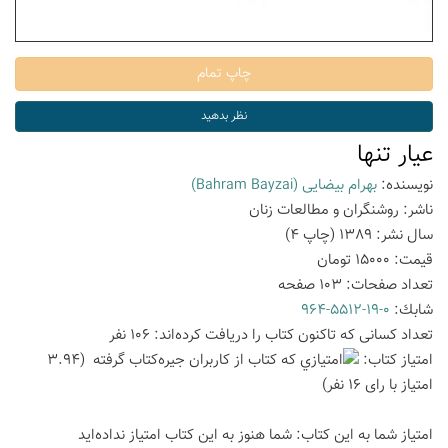
عیار تنها
نویسنده:
بهرام بیضایی
(Bahram Bayzai)
ناشر:
روشنگران و مطالعات زنان
سال نشر:
1389
(چاپ
4
)
قیمت:
15000
تومان
تعداد صفحات:
103
صفحه
شابك:
964-5512-19-0
تعداد كسانی كه تاكنون كتاب را دریافت كرده‌اند: 106 نفر
امتیاز كتاب:
(3.94
امتیاز با رای 16 نفر)
امتیاز شما به این كتاب:
شما هنوز به این كتاب امتیاز نداده‌اید