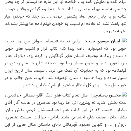
فیلم نامه و نمایش نامه و....خلاصه تو این مایه ها نیستم گر چه وقتی
چشمم به اسم بهرام بیضایی اوفتاد یه خورده اروم گرفتم و وقتی خوندن
کتاب رو به پایان بردم اصلا پشیمون نبودم.....هر چند که خوندن عیار
تنها باعث نشد که علاقه ام نسبت به خوندن فیلم نامه ها بیشتر بشه.اما
تجربه بدی نبو
ايمان موسوي نسب:
اولین تجربه فیلمنامه خوانی من بود. تجربه
خوبی بود که امیدوارم ادامه پیدا کنه کتاب فراز و نشیب های خوبی
داشت و زیرکانه توصیف انسان های گوناگونی را کرده بود. دیالوگ های
بین لغوی، دبیر و نحوی بسیار زیبا بود. صحنه های نا تمام زیادی در
فیلمنامه بود که به جذابیت آن کمک می کرد... سیصد سال تاریخ ایران
بسیار ساده و زیبا حاشیه داستان توصیف شد. ادبیات متن جالب و در
خور تامل بود... و در کل انتظار بیشتری از نام "بیضایی" داشتم
محسن يوسف‌پور:
مثل تمام کتاب های دیگر آقای بیضائی خواندنی و
لذت بخش. شاید نه بهترین اثر، اما زیبا بود.عناصری در غالب آثار آقای
بیضایی هست که در این کتاب هم احساسسشان کردم. نقش زنان،
نشان دادن ضعف های اجتماعی مانند نادانی، خرافات، سست عنصری،
دروغ و ... و تنهایی معدود قهرمانان دانای داستان مثال هایی از این