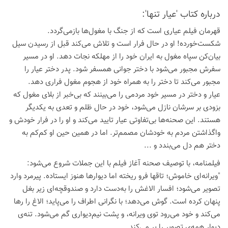
درباره كتاب 'عیار تنها':
قهرمان فیلم عیاری است که از جنگ با مغول‌ها بازمی‌گردد.
شکست‌خورده! او در حال فرار است و تلاش می‌کند قبل از رسیدن سیل
بیان‌کن سپاه مغول به ایران خود را از مهلکه نجات دهد. او در مسیر
سفرش مجبور می‌شود با دختر جوانی همسفر شود. پدر دختر عیار را
مجبور می‌کند تا دختر را به همراه خود از هجوم مغول فراری دهد.
عیار و دختر در مسیر خود مردمی را می‌بینند که بی‌خبر از بلای مغول که
بزودی بر سرشان نازل می‌شود، خود در حال ظلم و تعدی به یکدیگر
هستند. این صحنه‌ها بی‌تفاوتی عیار تایید می‌کند و او را در فرار خودش و
واگذاشتن مردم به خودشان مصمم‌تر. اما در همین حین او کم‌کم به
دختر هم دل می‌بندد و ...
فیلمنامه، با توصیف صحنه آغاز فیلم با این جملات شروع می‌شود:
"ویرانه‌ای خاموش؛ تاقها فرو ریخته اما دیوارها هنوز ایستاده. پیرمرد وارد
تصویر می‌شود؛ افسار الاغش را به‌دست دارد و صندوقچه‌ای زیر بغل
پنهان کرده است. گوش می‌دهد؛ با نگرانی اطراف را می‌پاید؛ الاغ را رها
می‌کند و خود می‌رود توی ویرانه، و پشت نیم‌دیواری گم می‌شود. تنه‌ی
دیوار همه‌ی تصویر را پر می‌کند.